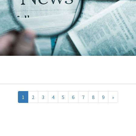
1
2
3
4
5
6
7
8
9
»