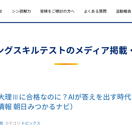
は
シン読解力
受検をご検討の方へ
よくある質問
活動報告
ングスキルテストのメディア掲載
大理Ⅲに合格なのに？AIが答えを出す時
情報 朝日みつかるナビ）
務局
カテゴリ:
トピックス