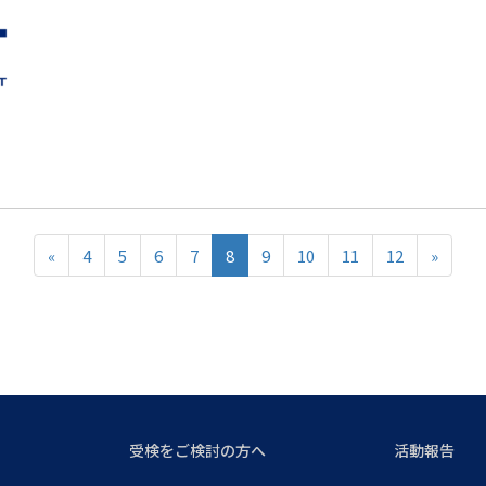
«
4
5
6
7
8
9
10
11
12
»
受検をご検討の方へ
活動報告