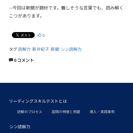
--今回は新聞が題材です。難しそうな言葉でも、読み解く
こつがあります。
0
タグ
読解力
新井紀子
新聞
シン読解力
0 コメント
リーディングスキルテストとは
読解のプロセス
設問の特徴と例題
導入・実践事例
シン読解力