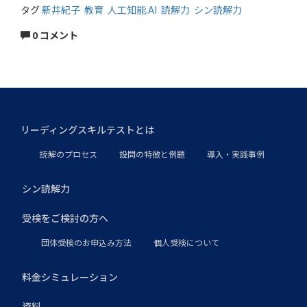
タグ
新井紀子
教育
人工知能.AI
読解力
シン読解力
0 コメント
リーディングスキルテストとは
読解のプロセス
設問の特徴と例題
導入・実践事例
シン読解力
受検をご検討の方へ
団体受検のお申込み方法
個人受検について
料金シミュレーション
資料