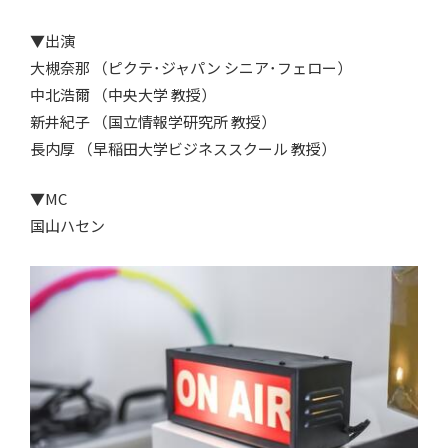
▼出演
大槻奈那 （ピクテ･ジャパン シニア･フェロー）
中北浩爾 （中央大学 教授）
新井紀子 （国立情報学研究所 教授）
長内厚 （早稲田大学ビジネススクール 教授）
▼MC
国山ハセン