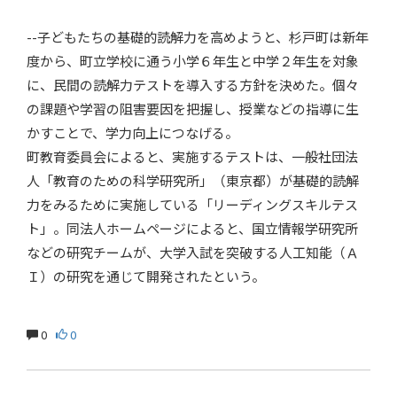
--子どもたちの基礎的読解力を高めようと、杉戸町は新年
度から、町立学校に通う小学６年生と中学２年生を対象
に、民間の読解力テストを導入する方針を決めた。個々
の課題や学習の阻害要因を把握し、授業などの指導に生
かすことで、学力向上につなげる。
町教育委員会によると、実施するテストは、⼀般社団法
⼈「教育のための科学研究所」（東京都）が基礎的読解
⼒をみるために実施している「リーディングスキルテス
ト」。同法⼈ホームページによると、国⽴情報学研究所
などの研究チームが、⼤学⼊試を突破する⼈⼯知能（Ａ
Ｉ）の研究を通じて開発されたという。
0
0