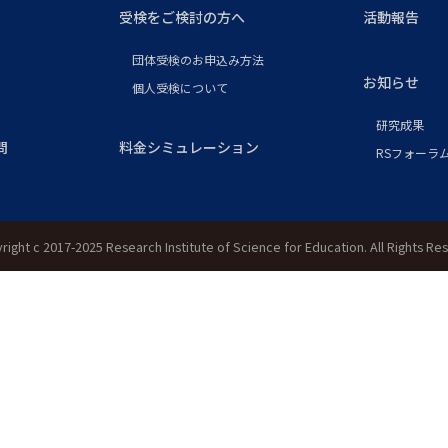
受検をご検討の方へ
活動報告
団体受検のお申込み方法
お知らせ
個人受検について
研究成果
問
料金シミュレーション
RSフォーラム
right c 2017-2025 Research Institute of Science for Education. All Rights Re