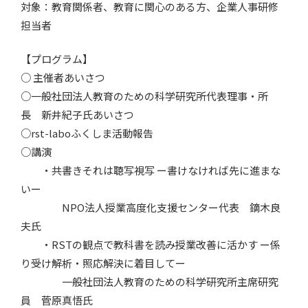
対象：教育関係者、教育に関心のある方、企業人事研修
担当者
【プログラム】
○ 主催者あいさつ
○一般社団法人教育のための科学研究所代表理事・所
長 新井紀子氏あいさつ
○rst-laboふくしま活動報告
○講演
・共書きそれは聴写視写 ー書けなければ先に進まな
いー
NPO法人授業高度化支援センター代表 鏑木良
夫氏
・RSTの観点で教科書を読み授業改善に活かす ー係
り受け解析・照応解決に着目してー
一般社団法人教育のための科学研究所主席研究
員 菅原真悟氏