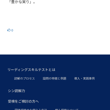
「豊かな実り」。
0
リーディングスキルテストとは
読解のプロセス
設問の特徴と例題
導入・実践事例
シン読解力
受検をご検討の方へ
団体受検のお申込み方法
個人受検について