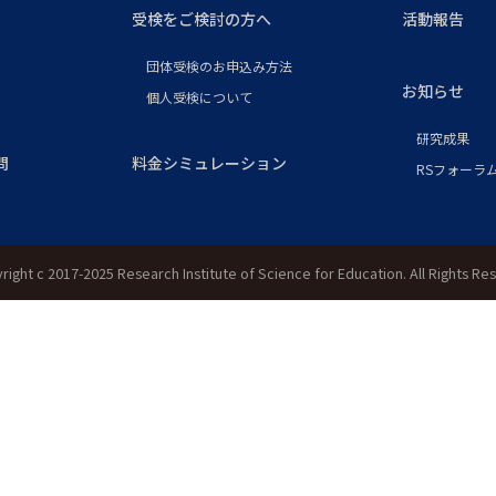
受検をご検討の方へ
活動報告
団体受検のお申込み方法
お知らせ
個人受検について
研究成果
問
料金シミュレーション
RSフォーラム
right c 2017-2025 Research Institute of Science for Education. All Rights Re