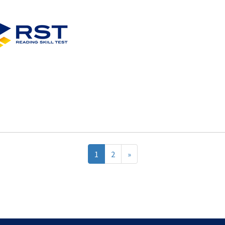
1
2
»