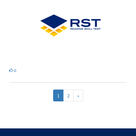
0
1
2
»