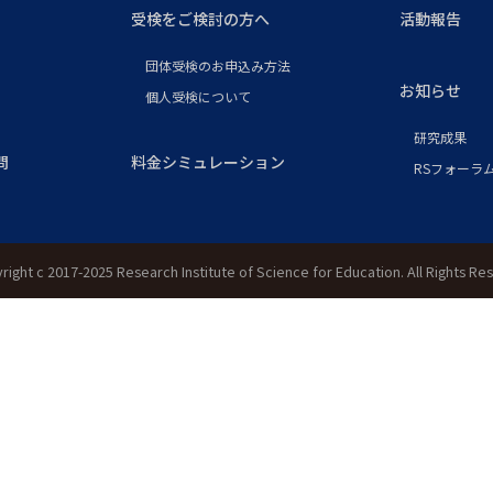
受検をご検討の方へ
活動報告
団体受検のお申込み方法
お知らせ
個人受検について
研究成果
問
料金シミュレーション
RSフォーラム
right c 2017-2025 Research Institute of Science for Education. All Rights Re