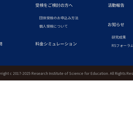
受検をご検討の方へ
活動報告
団体受検のお申込み方法
お知らせ
個人受検について
研究成果
問
料金シミュレーション
RSフォーラム
right c 2017-2025 Research Institute of Science for Education. All Rights Re