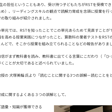
生の担任ということもあり、受け持つ子どもたちがRSTを受検でき
ため）、リーディングスキルの観点で読解力育成を念頭に授業を行
での取り組みが紹介されました。
の単元では、RSTを知ったことでこの単元あらためて見直すことが
を高める授業実践につながったこと、算数科の業者テストをRSTの
とんどで、そこから授業を組み立てられることなどの報告がありま
自信がまず教科書を読み、教科書に出てくる言葉にこだわり（「ひ
づくことが大切であると述べられていました。
授の 犬塚美輪 氏より「読むことに関する3つの誤解－読むことを
育成に関するよくある３つの誤解として、
ば語彙・知識が獲得できる