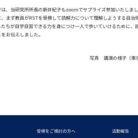
は、当研究所所長の新井紀子もzoomでサプライズ参加いたしま
に、まず教員がRSTを受検して読解力について理解しようする自治
もたちが自学自習できる力を身につけ一人で歩いていけるために、
とをお伝えしました。
写真 講演の様子（東
受検をご検討の方へ
活動報告