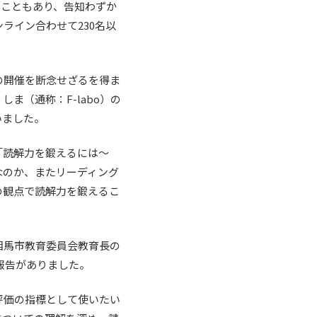
たこともあり、告知わずか
ライン合わせて230名以
の開催を断念せざるを得ま
しま（通称：F-labo）の
いました。
「読解力を鍛えるには～
なのか、またリーディング
の観点で読解力を鍛えるこ
相馬市教育委員会教育長の
報告がありました。
評価の指標として使いたい