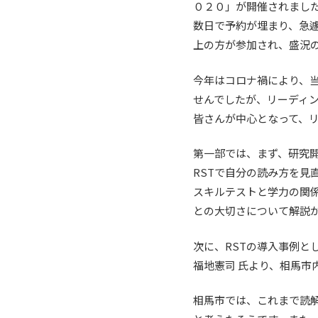
０２０」が開催されました
数日で予約が埋まり、急遽
上の方が参加され、盛況
今年はコロナ禍により、
せんでしたが、リーディング
皆さんが中心となって、
第一部では、まず、研究
RSTで自分の読み方を見
スキルテストと学力の関
との大切さについて解説
次に、RSTの導入事例
福地憲司 氏より、相馬
相馬市では、これまで読