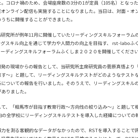
。コロナ禍のため、会場座席数の3分の1が定員（105名）となっ
オンライン配信も実施することになりました。当日は、対面・オン
のうちに開催することができました。
当研究所が例年11月に開催していたリーディングスキルフォーラム
スキル向上を通じて学力や人間力の向上を目指す、 rst-laboふく
リーディングスキルフォーラムふくしま２０２０を開催してくださ
開発の現場からの報告として、当研究所主席研究員の菅原真悟より
直す～」と題して、リーディングスキルテストがどのようなテスト
係についての報告を行いました。そのうえで、リーディングスキル
がありました。
として、「相馬市が目指す教育行政～方向性の絞り込み～」と題して
市内の全学校にリーディングスキルテストを導入した経緯についての
解力を測る客観的なデータがなかったので、RSTを導入することで