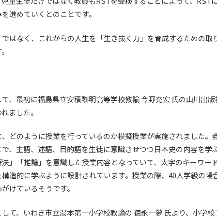
児童生徒だけではなく教員もRSTを受検することによって、RST
みを進めていくとのことです。
」ではなく、これからの人生を「生き抜く力」を育成するための取り
す。
て、最初に福島県立安積黎明高等学校教諭 今野充宏 氏の山川出版
われました。
に、どのように授業を行っているのか模擬授業が実施されました。
とで、主語、述語、目的語を生徒に意識させつつ日本史の内容を学
解決」「推論」を意識した授業内容となっていて、太字のキーワー
構造的に学ぶように設計されています。授業の際、40人学級の場合
心がけているそうです。
して、いわき市立湯本第一小学校教諭の 徳永一夢 氏より、小学