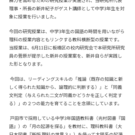
解力を高めるための研究授業が実施され、当研究所代表
理事・所長の新井紀子がゲスト講師として中学3年生を対
象に授業を行いました。
今回の研究授業は、中学3年生の国語の時間を用いながら
理科の授業内容ともリンクする教科横断型の授業です。
当授業は、6月11日に板橋区の校内研究会で本研究所研究
員の菅原が提示した新井の授業案を、新井自らが実践し
た形となります。
今回は、リーディングスキルの「推論（既存の知識と新
しく得られた知識から、論理的に判断する）」と「同義
文判定（与えられた二文が同義かどうかを正しく判定す
る）」の２つの能力を育てることを念頭にしています。
戸田市で採用している中学3年国語教科書（光村図書『国
語』）の「月の起源を探る」を教材に、理科教科書（大
日本図書『新版 理科の世界３』）を使って太陽系の起源