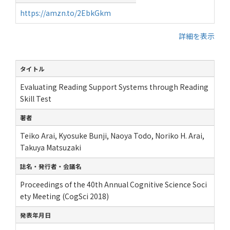
https://amzn.to/2EbkGkm
詳細を表示
タイトル
Evaluating Reading Support Systems through Reading
Skill Test
著者
Teiko Arai, Kyosuke Bunji, Naoya Todo, Noriko H. Arai,
Takuya Matsuzaki
誌名・発行者・会議名
Proceedings of the 40th Annual Cognitive Science Soci
ety Meeting (CogSci 2018)
発表年月日