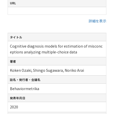
URL
詳細を表示
タイトル
Cognitive diagnosis models for estimation of misconc
eptions analyzing multiple-choice data
著者
Koken Ozaki, Shingo Sugawara, Noriko Arai
誌名・発行者・会議名
Behaviormetrika
発表年月日
2020