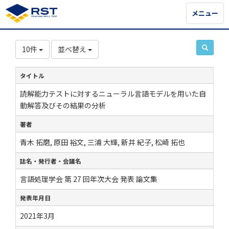
メニュー
メニュー
10件
並べ替え
タイトル
読解能力テストに対するニューラル言語モデルを用いた自
動解答及びその結果の分析
著者
青木 拓磨, 原田 裕文, 三浦 大輝, 新井 紀子, 松崎 拓也
誌名・発行者・会議名
言語処理学会 第 27 回年次大会 発表 論文集
発表年月日
2021年3月