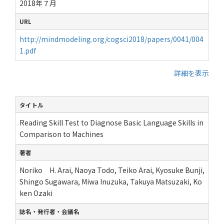
2018年７月
URL
http://mindmodeling.org/cogsci2018/papers/0041/004
1.pdf
詳細を表示
タイトル
Reading Skill Test to Diagnose Basic Language Skills in
Comparison to Machines
著者
Noriko H. Arai, Naoya Todo, Teiko Arai, Kyosuke Bunji,
Shingo Sugawara, Miwa Inuzuka, Takuya Matsuzaki, Ko
ken Ozaki
誌名・発行者・会議名