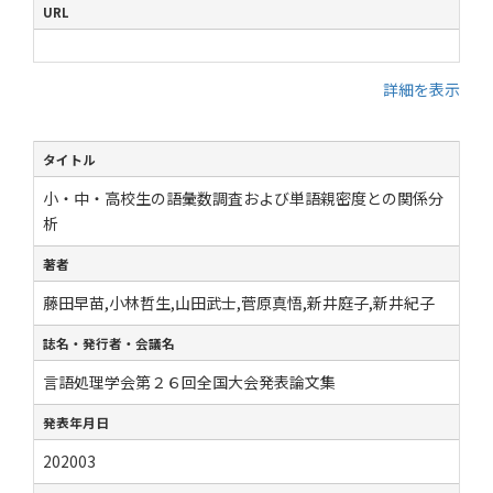
URL
詳細を表示
タイトル
小・中・高校生の語彙数調査および単語親密度との関係分
析
著者
藤田早苗,小林哲生,山田武士,菅原真悟,新井庭子,新井紀子
誌名・発行者・会議名
言語処理学会第２６回全国大会発表論文集
発表年月日
202003