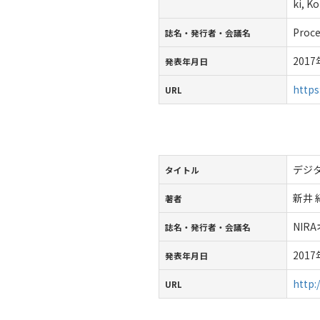
ki, K
Proce
誌名・発行者・会議名
201
発表年月日
https
URL
デジ
タイトル
新井
著者
NIR
誌名・発行者・会議名
201
発表年月日
http:
URL