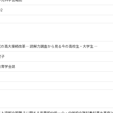
02
時代の高大接続改革― 読解力調査から見る今の高校生・大学生 ―
紀子
教育学会誌
スト読解の困難さに関する定量的分析―小・中学校の理科教科書を事例