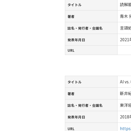
読解
タイトル
青木 
著者
言語処
誌名・発行者・会議名
202
発表年月日
URL
AI 
タイトル
新井
著者
東洋
誌名・発行者・会議名
201
発表年月日
http
URL