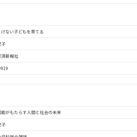
に負けない子どもを育てる
紀子
経済新報社
0919
知能がもたらす人間と社会の未来
紀子
小児科学会雑誌