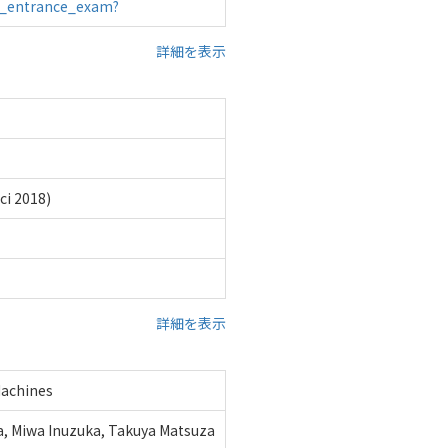
ty_entrance_exam?
詳細を表示
ci 2018)
詳細を表示
Machines
a, Miwa Inuzuka, Takuya Matsuza