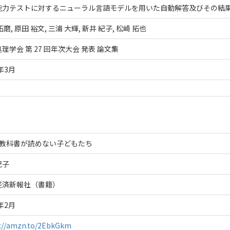
能力テストに対するニューラル言語モデルを用いた自動解答及びその結
拓磨, 原田 裕文, 三浦 大輝, 新井 紀子, 松崎 拓也
理学会 第 27 回年次大会 発表 論文集
1年3月
vs. 教科書が読めない子どもたち
紀子
経済新報社（書籍）
8年2月
s://amzn.to/2EbkGkm