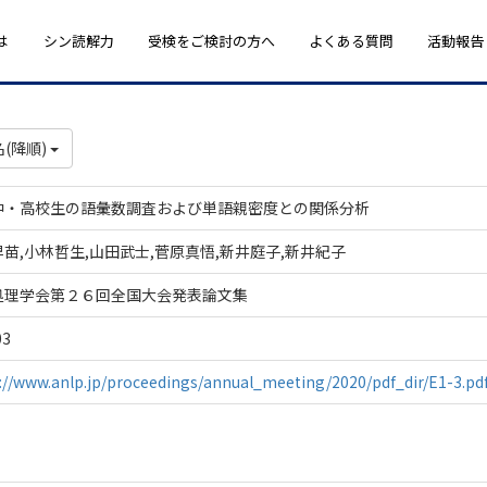
は
シン読解力
受検をご検討の方へ
よくある質問
活動報告
(降順)
中・高校生の語彙数調査および単語親密度との関係分析
苗,小林哲生,山田武士,菅原真悟,新井庭子,新井紀子
処理学会第２６回全国大会発表論文集
03
://www.anlp.jp/proceedings/annual_meeting/2020/pdf_dir/E1-3.pd