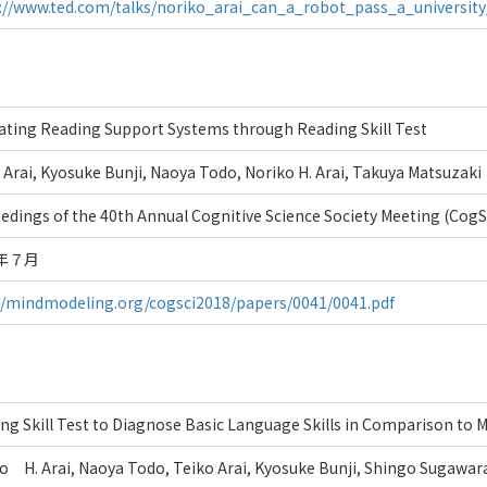
://www.ted.com/talks/noriko_arai_can_a_robot_pass_a_universi
ating Reading Support Systems through Reading Skill Test
 Arai, Kyosuke Bunji, Naoya Todo, Noriko H. Arai, Takuya Matsuzaki
edings of the 40th Annual Cognitive Science Society Meeting (CogS
8年７月
//mindmodeling.org/cogsci2018/papers/0041/0041.pdf
ng Skill Test to Diagnose Basic Language Skills in Comparison to 
o H. Arai, Naoya Todo, Teiko Arai, Kyosuke Bunji, Shingo Sugawar