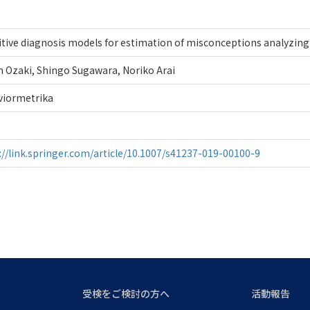
tive diagnosis models for estimation of misconceptions analyzing
 Ozaki, Shingo Sugawara, Noriko Arai
viormetrika
://link.springer.com/article/10.1007/s41237-019-00100-9
受検をご検討の方へ
活動報告