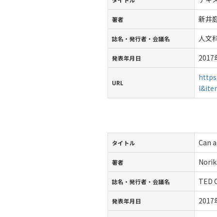
新井
著者
人文
誌名・発行者・会議名
201
発表年月日
https
URL
l&it
Can a
タイトル
Norik
著者
TED 
誌名・発行者・会議名
201
発表年月日