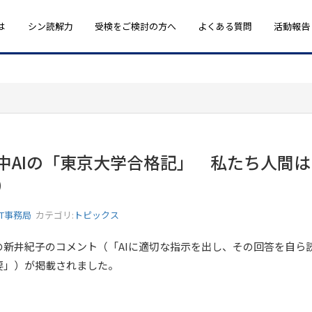
は
シン読解力
受検をご検討の方へ
よくある質問
活動報告
中AIの「東京大学合格記」 私たち人間
）
ST事務局
カテゴリ:
トピックス
の新井紀子のコメント（「AIに適切な指示を出し、その回答を自ら
要」）が掲載されました。