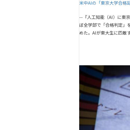
米中AIの「東京大学合格
--『人工知能（AI）に
ぼ全学部で「合格判定」
めた。AIが東大生に匹敵