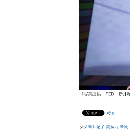
（写真提供：TED 新井紀
0
タグ
新井紀子
読解力
新聞