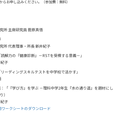
からお申し込みください。（参加費：無料）
究所 主席研究員 菅原真悟
拶
究所 代表理事・所長 新井紀子
 講演：「読解力の『健康診断』－RSTを受検する意義－」
井紀子
 講演：「リーディングスキルテストを中学校で活かす」
悟
5 授業実践：「『学び方』を学ぶ －理科中学2年生『水の通り道』を題材に
り）
井紀子
5用ワークシートのダウンロード