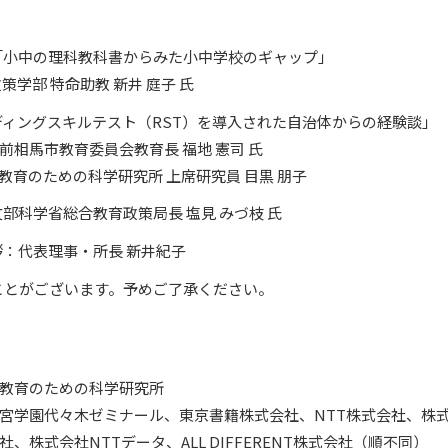
 講演：「小中の理科教科書からみた小中学校のギャップ」
策学部 特命助教 新井 庭子 氏
0 「リーディングスキルテスト（RST）を導入された自治体からの経験談」
前相馬市教育委員会教育長 福地 憲司 氏
教育のための科学研究所 上席研究員 目黒 朋子
講評：文部科学省総合教育政策局長 塩見 みづ枝 氏
閉会挨拶：代表理事・所長 新井紀子
ことがございます。予めご了承ください。
教育のための科学研究所
宮学園代々木ゼミナール、東京書籍株式会社、NTT株式会社、株
、株式会社NTTデータ、ALL DIFFERENT株式会社（順不同）