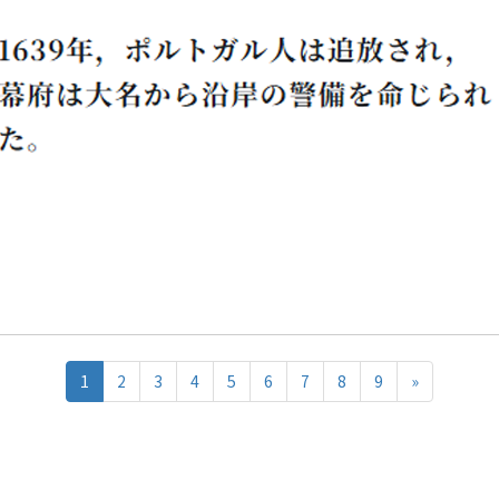
1
2
3
4
5
6
7
8
9
»