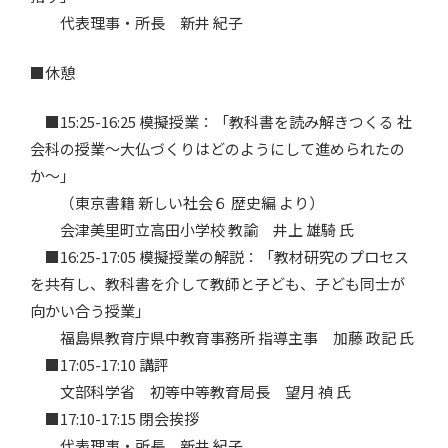
代表理事・所長 新井 紀子
■休憩
■15:25-16:25 模擬授業：「教科書を読み解きつくる 社
会科の授業～大仏づくりはどのようにして進められたの
か～」
（東京書籍 新しい社会６ 歴史編 より）
会津美里町立高田小学校 教諭 井上 雄騎 氏
■16:25-17:05 模擬授業の解説：「教材研究のプロセス
を共有し、教科書を介して教師と子ども、子ども同士が
向かい合う授業」
福島県教育庁県中教育事務所 指導主事 加藤 政記 氏
■17:05-17:10 講評
文部科学省 初等中等教育局長 望月 禎 氏
■17:10-17:15 閉会挨拶
代表理事・所長 新井 紀子