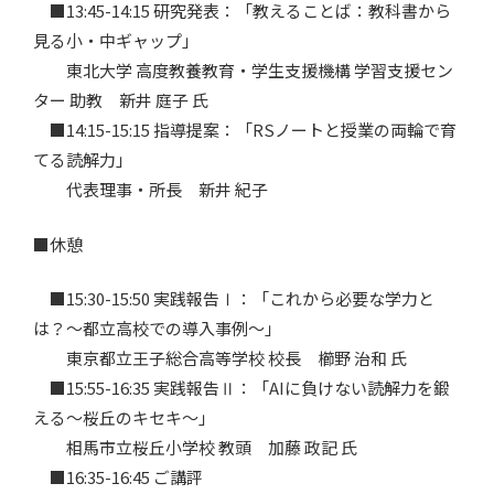
■13:45-14:15 研究発表：「教えることば：教科書から
見る小・中ギャップ」
東北大学 高度教養教育・学生支援機構 学習支援セン
ター 助教 新井 庭子 氏
■14:15-15:15 指導提案：「RSノートと授業の両輪で育
てる読解力」
代表理事・所長 新井 紀子
■休憩
■15:30-15:50 実践報告Ⅰ：「これから必要な学力と
は？～都立高校での導入事例～」
東京都立王子総合高等学校 校長 櫛野 治和 氏
■15:55-16:35 実践報告Ⅱ：「AIに負けない読解力を鍛
える～桜丘のキセキ～」
相馬市立桜丘小学校 教頭 加藤 政記 氏
■16:35-16:45 ご講評