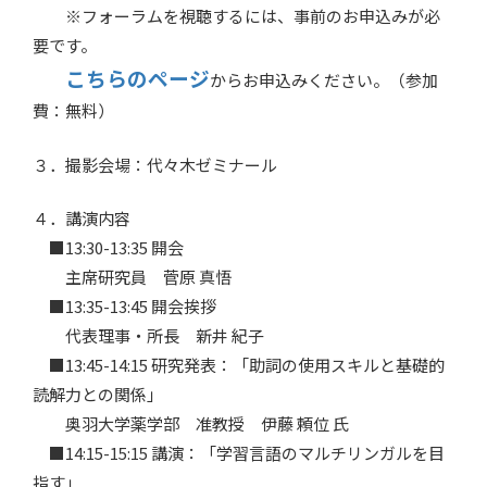
※フォーラムを視聴するには、事前のお申込みが必
要です。
こちらのページ
からお申込みください。（参加
費：無料）
３．撮影会場：代々木ゼミナール
４．講演内容
■13:30-13:35 開会
主席研究員 菅原 真悟
■13:35-13:45 開会挨拶
代表理事・所長 新井 紀子
■13:45-14:15 研究発表：「助詞の使用スキルと基礎的
読解力との関係」
奥羽大学薬学部 准教授 伊藤 頼位 氏
■14:15-15:15 講演：「学習言語のマルチリンガルを目
指す」