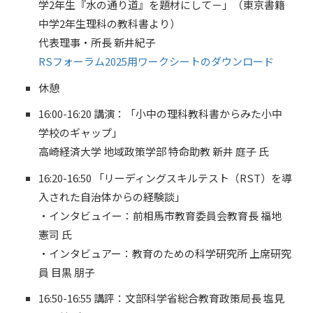
学2年生『水の通り道』を題材にして－」（東京書籍
中学2年生理科の教科書より）
代表理事・所長 新井紀子
RSフォーラム2025用ワークシートのダウンロード
休憩
16:00-16:20 講演：「小中の理科教科書からみた小中
学校のギャップ」
高崎経済大学 地域政策学部 特命助教 新井 庭子 氏
16:20-16:50 「リーディングスキルテスト（RST）を導
入された自治体からの経験談」
・インタビュイー：前相馬市教育委員会教育長 福地
憲司 氏
・インタビュアー：教育のための科学研究所 上席研究
員 目黒 朋子
16:50-16:55 講評：文部科学省総合教育政策局長 塩見