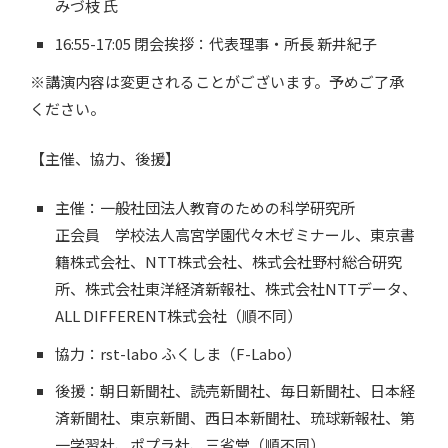
みづ枝 氏
16:55-17:05 閉会挨拶：代表理事・所長 新井紀子
※講演内容は変更されることがございます。予めご了承
ください。
【主催、協力、後援】
主催：一般社団法人教育のための科学研究所
正会員 学校法人高宮学園代々木ゼミナール、東京書
籍株式会社、NTT株式会社、株式会社野村総合研究
所、株式会社東洋経済新報社、株式会社NTTデータ、
ALL DIFFERENT株式会社（順不同）
協力：rst-labo ふくしま（F-Labo）
後援：朝日新聞社、読売新聞社、毎日新聞社、日本経
済新聞社、東京新聞、西日本新聞社、琉球新報社、第
一学習社、ポプラ社、三省堂（順不同）