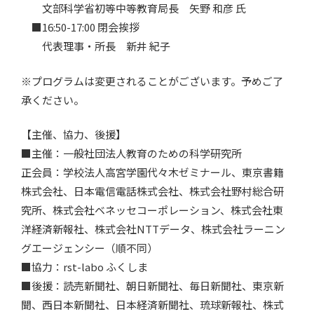
文部科学省初等中等教育局長 矢野 和彦 氏
■16:50-17:00 閉会挨拶
代表理事・所長 新井 紀子
※プログラムは変更されることがございます。予めご了
承ください。
【主催、協力、後援】
■主催：一般社団法人教育のための科学研究所
正会員：学校法人高宮学園代々木ゼミナール、東京書籍
株式会社、日本電信電話株式会社、株式会社野村総合研
究所、株式会社ベネッセコーポレーション、株式会社東
洋経済新報社、株式会社NTTデータ、株式会社ラーニン
グエージェンシー（順不同）
■協力：rst-labo ふくしま
■後援：読売新聞社、朝日新聞社、毎日新聞社、東京新
聞、西日本新聞社、日本経済新聞社、琉球新報社、株式