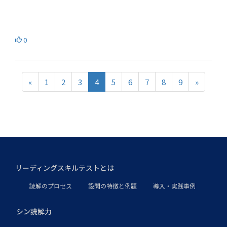
0
«
1
2
3
4
5
6
7
8
9
»
リーディングスキルテストとは
読解のプロセス
設問の特徴と例題
導入・実践事例
シン読解力