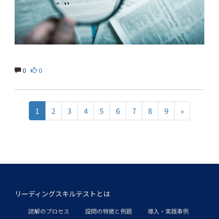
0
0
1
2
3
4
5
6
7
8
9
»
リーディングスキルテストとは
読解のプロセス
設問の特徴と例題
導入・実践事例