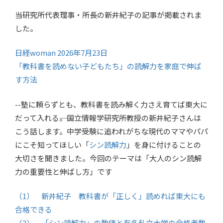
当研究所代表理事・所長の新井紀子の記事が掲載されま
した。
日経woman 2026年7月23日
「教科書を読めない子どもたち」の読解力を家庭で伸ば
す方法
--塾に頼らずとも、教科書を読み解く力さえ育てば東大に
だって入れる――。国立情報学研究所教授の新井紀子さんは
こう話します。中学受験に追われがちな現代のママやパパ
にこそ知ってほしい「
シン読解力
」を身に付けることの
大切さを聞きました。今回のテーマは「大人のシン読解
力の重要性と伸ばし方」です
（1） 新井紀子 教科書が「正しく」読めれば東大にも
合格できる
（2） 「シン読解力」の数値と有名私立大学の合格者数