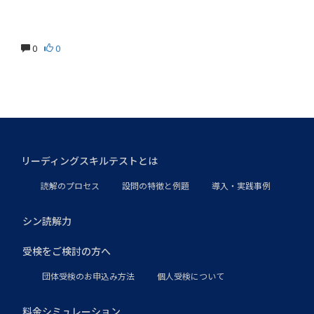
0
0
リーディングスキルテストとは
読解のプロセス
設問の特徴と例題
導入・実践事例
シン読解力
受検をご検討の方へ
団体受検のお申込み方法
個人受検について
料金シミュレーション