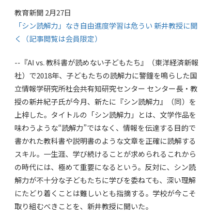
教育新聞 2月27日
「シン読解力」なき自由進度学習は危うい 新井教授に聞
く（記事閲覧は会員限定）
--『AI vs. 教科書が読めない子どもたち』（東洋経済新報
社）で2018年、子どもたちの読解力に警鐘を鳴らした国
立情報学研究所社会共有知研究センター センター長・教
授の新井紀子氏が今月、新たに『シン読解力』（同）を
上梓した。タイトルの「シン読解力」とは、文学作品を
味わうような“読解力”ではなく、情報を伝達する目的で
書かれた教科書や説明書のような文章を正確に読解する
スキル。一生涯、学び続けることが求められるこれから
の時代には、極めて重要になるという。反対に、シン読
解力が不十分な子どもたちに学びを委ねても、深い理解
にたどり着くことは難しいとも指摘する。学校が今こそ
取り組むべきことを、新井教授に聞いた。