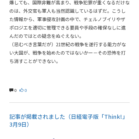
爆しても、国際非難が高まり、戦争犯罪が重くなるだけな
のは、外交官も軍人も当然認識しているはずだ。こうし
た情報から、軍事侵攻計画の中で、チェルノブイリやザ
ポロジエを適切に管理できる要員や手段の確保なしに進
んだのではとの疑念をぬぐえない。
（忌むべき言葉だが）21世紀の戦争を遂行する能力がな
い大国が、戦争を始めたのではないかー－その恐怖を打
ち消すことができない。
0
0
記事が掲載されました（日経電子版「Think!」
3月9日）