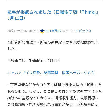
記事が掲載されました（日経電子版「Think!」
3月11日）
投稿日時 : 2022/03/11
RST事務局
カテゴリ:
トピックス
当研究所代表理事・所長の新井紀子の解説が掲載されま
した。
日経電子版「Think!」」3月11日
チェルノブイリ原発、給電再開 隣国ベラルーシから
--宇宙開発などからロシアには科学技術大国の「印象」を
我々はもつ。しかし、ここ数日のロシアの攻撃内容（小児
病院への空爆など）からは、情報収集能力、攻撃目標へ
の攻撃精度・能力が疑われる事象が多い。小児病院に空