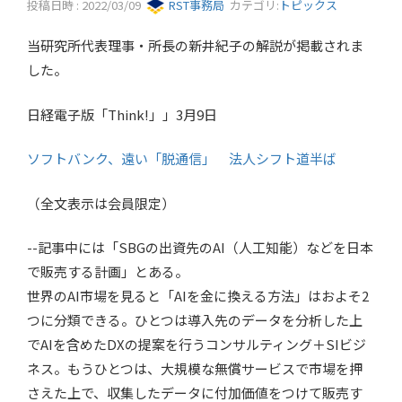
投稿日時 : 2022/03/09
RST事務局
カテゴリ:
トピックス
当研究所代表理事・所長の新井紀子の解説が掲載されま
した。
日経電子版「Think!」」3月9日
ソフトバンク、遠い「脱通信」 法人シフト道半ば
（全文表示は会員限定）
--記事中には「SBGの出資先のAI（人工知能）などを日本
で販売する計画」とある。
世界のAI市場を見ると「AIを金に換える方法」はおよそ2
つに分類できる。ひとつは導入先のデータを分析した上
でAIを含めたDXの提案を行うコンサルティング＋SIビジ
ネス。もうひとつは、大規模な無償サービスで市場を押
さえた上で、収集したデータに付加価値をつけて販売す