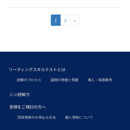
1
2
»
リーディングスキルテストとは
読解のプロセス
設問の特徴と例題
導入・実践事例
シン読解力
受検をご検討の方へ
団体受検のお申込み方法
個人受検について