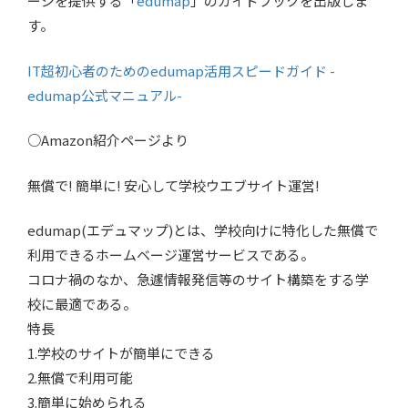
ージを提供する「
edumap
」のガイドブックを出版しま
す。
IT超初心者のためのedumap活用スピードガイド -
edumap公式マニュアル-
○Amazon紹介ページより
無償で! 簡単に! 安心して学校ウエブサイト運営!
edumap(エデュマップ)とは、学校向けに特化した無償で
利用できるホームベージ運営サービスである。
コロナ禍のなか、急遽情報発信等のサイト構築をする学
校に最適である。
特長
1.学校のサイトが簡単にできる
2.無償で利用可能
3.簡単に始められる