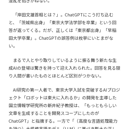
混乱を招きかねない。
「岸田文雄首相とは？」。ChatGPTにこう打ち込む
と、「茨城県出身」「東京大学法学部を卒業」という回
答が返ってくる。だが、正しくは「東京都出身」「早稲
田大学卒業」。ChatGPTの誤答例は枚挙にいとまがな
い。
まるで人とやり取りしているように振る舞う新たな生
成AIの登場は驚きを持って迎え入れられた。回答を見る限
り人間が書いたものとほとんど区別がつかない。
AI研究の第一人者で、東京大学入試を突破するAIプロジ
ェクト「ロボットは東大に入れるか」の開発を主導した
国立情報学研究所の新井紀子教授は、「もっともらしい
文章を生成することを開発スコープにしたのが
ChatGPT」と指摘する。一方で「（高度な言語処理能力
を持つ）大規模言語モデル（LLM）に基づき膨大な正し