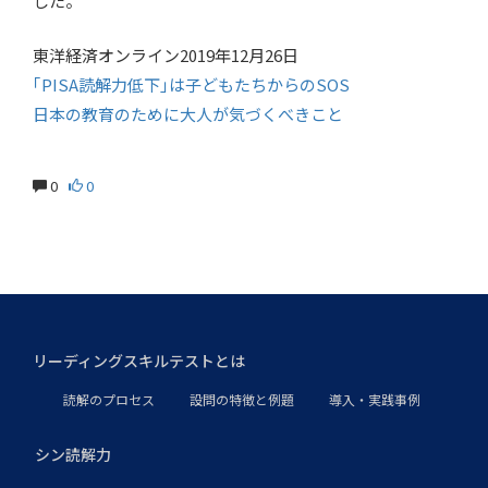
した。
東洋経済オンライン2019年12月26日
｢PISA読解力低下｣は子どもたちからのSOS
日本の教育のために大人が気づくべきこと
0
0
リーディングスキルテストとは
読解のプロセス
設問の特徴と例題
導入・実践事例
シン読解力