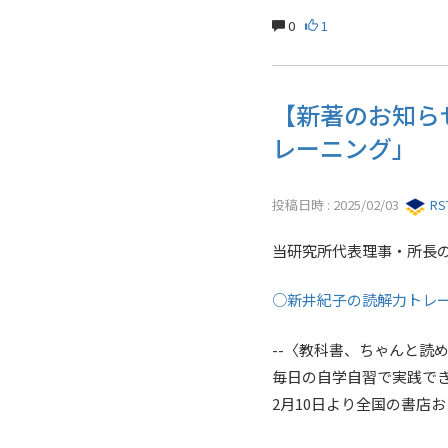
0
1
【新著のお知ら
レーニング」
投稿日時 : 2025/02/03
R
当研究所代表理事・所長
○新井紀子の読解力トレ
--〈教科書、ちゃんと読
毎日の自学自習で実践でき
2月10日より全国の書店