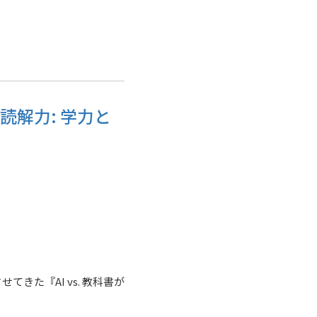
解力: 学力と
きた『AI vs. 教科書が