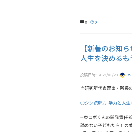
0
0
【新著のお知ら
人生を決めるも
投稿日時 : 2025/01/28
R
当研究所代表理事・所長
○シン読解力: 学力と人
--東ロボくんの開発責任者
読めない子どもたち』の著