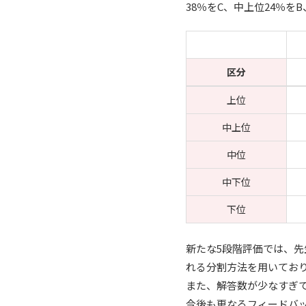
38％をC、中上位24％
区分
上位
中上位
中位
中下位
下位
新たな5段階評価では、
れる分割方法を用いてお
また、解答数が少なすぎ
今後も更なるフィードバ