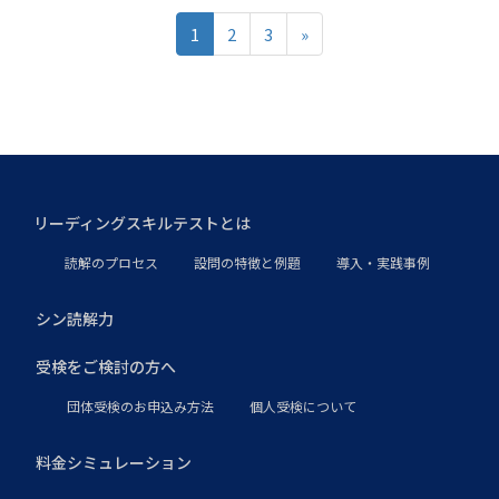
1
2
3
»
リーディングスキルテストとは
読解のプロセス
設問の特徴と例題
導入・実践事例
シン読解力
受検をご検討の方へ
団体受検のお申込み方法
個人受検について
料金シミュレーション