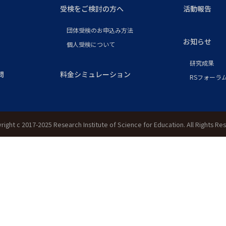
受検をご検討の方へ
活動報告
団体受検のお申込み方法
お知らせ
個人受検について
研究成果
問
料金シミュレーション
RSフォーラム
right c 2017-2025 Research Institute of Science for Education. All Rights Re