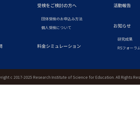
受検をご検討の方へ
活動報告
団体受検のお申込み方法
お知らせ
個人受検について
研究成果
問
料金シミュレーション
RSフォーラム
right c 2017-2025 Research Institute of Science for Education. All Rights Re