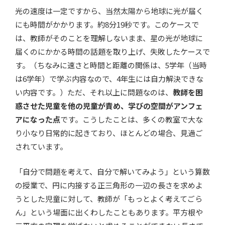
光の速度は一定ですから、当然太陽から地球に光が届く
にも時間がかかります。約8分19秒です。このケースで
は、教師がそのことを理解しないまま、星の光が地球に
届くのにかかる時間の話題を取り上げ、失敗したケースで
す。（ちなみに速さと時間と距離の関係は、5学年（当時
は6学年）で学ぶ内容なので、4年生には自力解決できな
い内容です。）ただ、それ以上に問題なのは、
教師を困
惑させた児童を他の児童が責め、学びの空間がアンフェ
アになった点
です。こうしたことは、多くの教室で大な
り小なり日常的に起きており、ほとんどの場合、見過ご
されています。
「自分で問題を考えて、自分で解いてみよう」という算数
の授業で、円に内接する正三角形の一辺の長さを求めよ
うとした児童に対して、教師が「もっとよく考えてごら
ん」という場面に出くわしたこともあります。平方根や