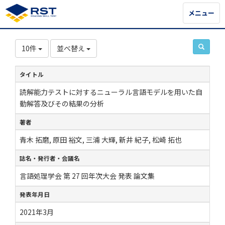
メニュー
メニュー
10件
並べ替え
タイトル
読解能力テストに対するニューラル言語モデルを用いた自
動解答及びその結果の分析
著者
青木 拓磨, 原田 裕文, 三浦 大輝, 新井 紀子, 松崎 拓也
誌名・発行者・会議名
言語処理学会 第 27 回年次大会 発表 論文集
発表年月日
2021年3月