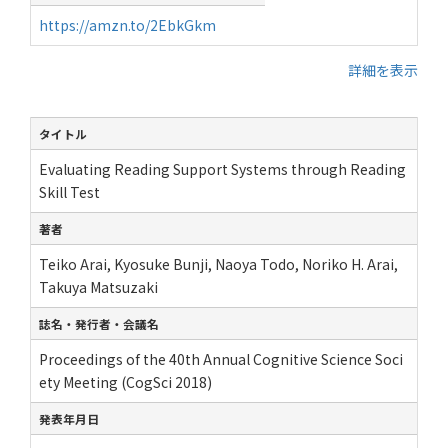
https://amzn.to/2EbkGkm
詳細を表示
タイトル
Evaluating Reading Support Systems through Reading
Skill Test
著者
Teiko Arai, Kyosuke Bunji, Naoya Todo, Noriko H. Arai,
Takuya Matsuzaki
誌名・発行者・会議名
Proceedings of the 40th Annual Cognitive Science Soci
ety Meeting (CogSci 2018)
発表年月日