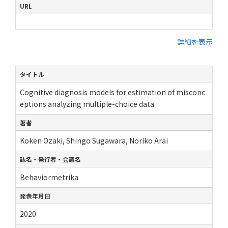
URL
詳細を表示
タイトル
Cognitive diagnosis models for estimation of misconc
eptions analyzing multiple-choice data
著者
Koken Ozaki, Shingo Sugawara, Noriko Arai
誌名・発行者・会議名
Behaviormetrika
発表年月日
2020