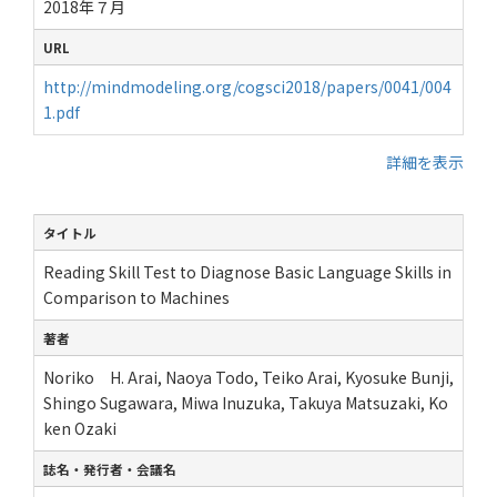
2018年７月
URL
http://mindmodeling.org/cogsci2018/papers/0041/004
1.pdf
詳細を表示
タイトル
Reading Skill Test to Diagnose Basic Language Skills in
Comparison to Machines
著者
Noriko H. Arai, Naoya Todo, Teiko Arai, Kyosuke Bunji,
Shingo Sugawara, Miwa Inuzuka, Takuya Matsuzaki, Ko
ken Ozaki
誌名・発行者・会議名