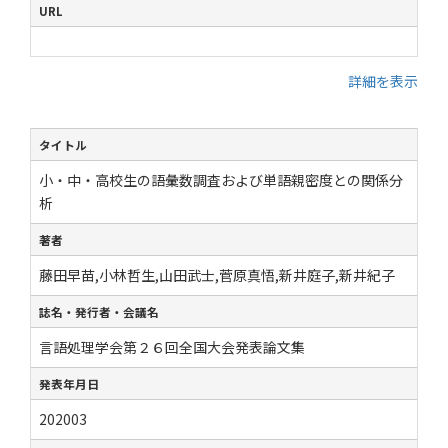
URL
詳細を表示
タイトル
小・中・高校生の語彙数調査および単語親密度との関係分
析
著者
藤田早苗,小林哲生,山田武士,菅原真悟,新井庭子,新井紀子
誌名・発行者・会議名
言語処理学会第２６回全国大会発表論文集
発表年月日
202003