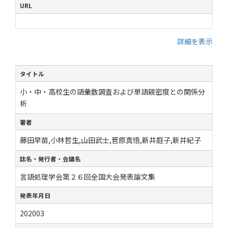
URL
詳細を表示
タイトル
小・中・高校生の語彙数調査および単語親密度との関係分
析
著者
藤田早苗,小林哲生,山田武士,菅原真悟,新井庭子,新井紀子
誌名・発行者・会議名
言語処理学会第２６回全国大会発表論文集
発表年月日
202003