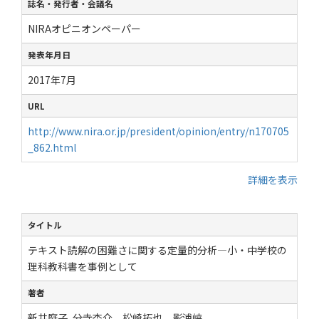
誌名・発行者・会議名
NIRAオピニオンペーパー
発表年月日
2017年7月
URL
http://www.nira.or.jp/president/opinion/entry/n170705
_862.html
詳細を表示
タイトル
テキスト読解の困難さに関する定量的分析―小・中学校の
理科教科書を事例として
著者
新井庭子, 分寺杏介，松崎拓也，影浦峡