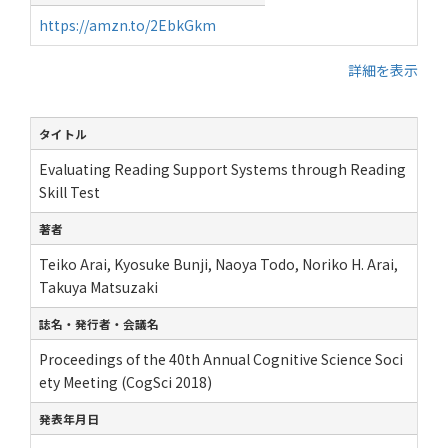
https://amzn.to/2EbkGkm
詳細を表示
タイトル
Evaluating Reading Support Systems through Reading
Skill Test
著者
Teiko Arai, Kyosuke Bunji, Naoya Todo, Noriko H. Arai,
Takuya Matsuzaki
誌名・発行者・会議名
Proceedings of the 40th Annual Cognitive Science Soci
ety Meeting (CogSci 2018)
発表年月日