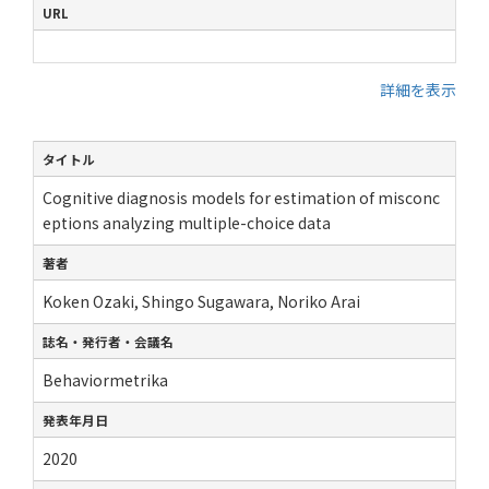
URL
詳細を表示
タイトル
Cognitive diagnosis models for estimation of misconc
eptions analyzing multiple-choice data
著者
Koken Ozaki, Shingo Sugawara, Noriko Arai
誌名・発行者・会議名
Behaviormetrika
発表年月日
2020