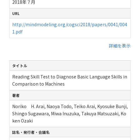
2018年７月
URL
http://mindmodeling.org/cogsci2018/papers/0041/004
1.pdf
詳細を表示
タイトル
Reading Skill Test to Diagnose Basic Language Skills in
Comparison to Machines
著者
Noriko H. Arai, Naoya Todo, Teiko Arai, Kyosuke Bunji,
Shingo Sugawara, Miwa Inuzuka, Takuya Matsuzaki, Ko
ken Ozaki
誌名・発行者・会議名