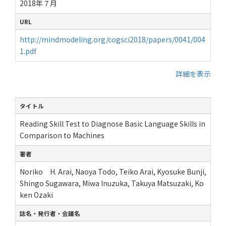
2018年７月
URL
http://mindmodeling.org/cogsci2018/papers/0041/004
1.pdf
詳細を表示
タイトル
Reading Skill Test to Diagnose Basic Language Skills in
Comparison to Machines
著者
Noriko H. Arai, Naoya Todo, Teiko Arai, Kyosuke Bunji,
Shingo Sugawara, Miwa Inuzuka, Takuya Matsuzaki, Ko
ken Ozaki
誌名・発行者・会議名