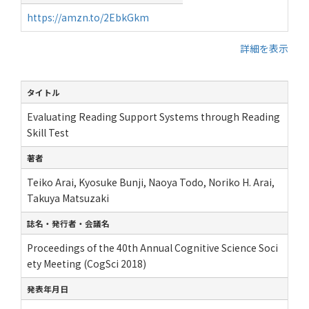
https://amzn.to/2EbkGkm
詳細を表示
タイトル
Evaluating Reading Support Systems through Reading
Skill Test
著者
Teiko Arai, Kyosuke Bunji, Naoya Todo, Noriko H. Arai,
Takuya Matsuzaki
誌名・発行者・会議名
Proceedings of the 40th Annual Cognitive Science Soci
ety Meeting (CogSci 2018)
発表年月日