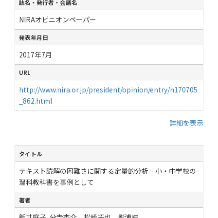
誌名・発行者・会議名
NIRAオピニオンペーパー
発表年月日
2017年7月
URL
http://www.nira.or.jp/president/opinion/entry/n170705
_862.html
詳細を表示
タイトル
テキスト読解の困難さに関する定量的分析―小・中学校の
理科教科書を事例として
著者
新井庭子, 分寺杏介，松崎拓也，影浦峡