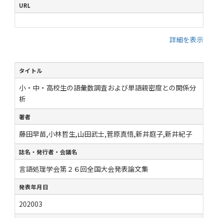
URL
詳細を表示
タイトル
小・中・高校生の語彙数調査および単語親密度との関係分
析
著者
藤田早苗,小林哲生,山田武士,菅原真悟,新井庭子,新井紀子
誌名・発行者・会議名
言語処理学会第２６回全国大会発表論文集
発表年月日
202003