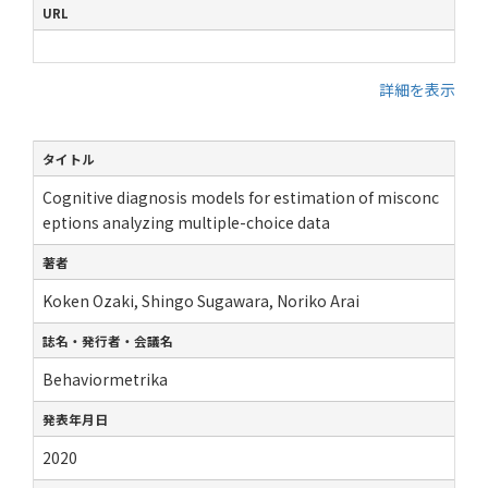
URL
詳細を表示
タイトル
Cognitive diagnosis models for estimation of misconc
eptions analyzing multiple-choice data
著者
Koken Ozaki, Shingo Sugawara, Noriko Arai
誌名・発行者・会議名
Behaviormetrika
発表年月日
2020