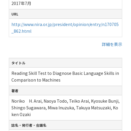
2017年7月
URL
http://www.nira.or.jp/president/opinion/entry/n170705
_862.html
詳細を表示
タイトル
Reading Skill Test to Diagnose Basic Language Skills in
Comparison to Machines
著者
Noriko H. Arai, Naoya Todo, Teiko Arai, Kyosuke Bunji,
Shingo Sugawara, Miwa Inuzuka, Takuya Matsuzaki, Ko
ken Ozaki
誌名・発行者・会議名