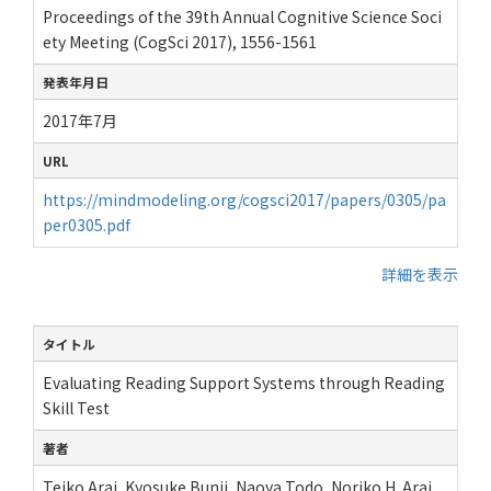
Proceedings of the 39th Annual Cognitive Science Soci
ety Meeting (CogSci 2017), 1556-1561
発表年月日
2017年7月
URL
https://mindmodeling.org/cogsci2017/papers/0305/pa
per0305.pdf
詳細を表示
タイトル
Evaluating Reading Support Systems through Reading
Skill Test
著者
Teiko Arai, Kyosuke Bunji, Naoya Todo, Noriko H. Arai,