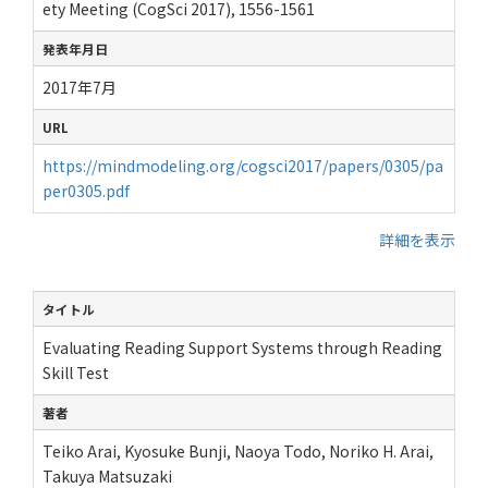
ety Meeting (CogSci 2017), 1556-1561
発表年月日
2017年7月
URL
https://mindmodeling.org/cogsci2017/papers/0305/pa
per0305.pdf
詳細を表示
タイトル
Evaluating Reading Support Systems through Reading
Skill Test
著者
Teiko Arai, Kyosuke Bunji, Naoya Todo, Noriko H. Arai,
Takuya Matsuzaki