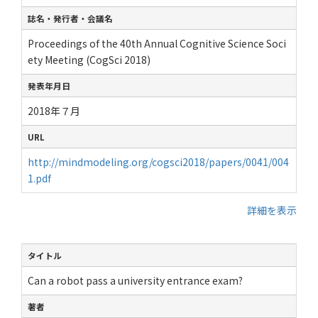
誌名・発行者・会議名
Proceedings of the 40th Annual Cognitive Science Soci
ety Meeting (CogSci 2018)
発表年月日
2018年７月
URL
http://mindmodeling.org/cogsci2018/papers/0041/004
1.pdf
詳細を表示
タイトル
Can a robot pass a university entrance exam?
著者