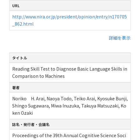
URL
http://www.nira.or.jp/president/opinion/entry/n170705
_862.html
詳細を表示
タイトル
Reading Skill Test to Diagnose Basic Language Skills in
Comparison to Machines
著者
Noriko H. Arai, Naoya Todo, Teiko Arai, Kyosuke Bunji,
Shingo Sugawara, Miwa Inuzuka, Takuya Matsuzaki, Ko
ken Ozaki
誌名・発行者・会議名
Proceedings of the 39th Annual Cognitive Science Soci