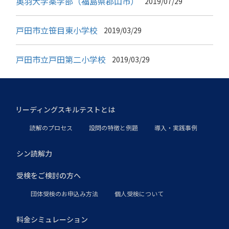
奥羽大学薬学部（福島県郡山市）
2019/07/29
戸田市立笹目東小学校
2019/03/29
戸田市立戸田第二小学校
2019/03/29
リーディングスキルテストとは
読解のプロセス
設問の特徴と例題
導入・実践事例
シン読解力
受検をご検討の方へ
団体受検のお申込み方法
個人受検について
料金シミュレーション