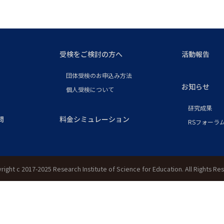
受検をご検討の方へ
活動報告
団体受検のお申込み方法
お知らせ
個人受検について
研究成果
問
料金シミュレーション
RSフォーラム
right c 2017-2025 Research Institute of Science for Education. All Rights Re