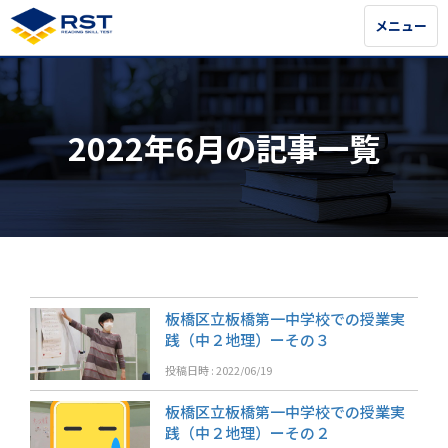
メニュー
メニュー
2022年6月の記事一覧
板橋区立板橋第一中学校での授業実
践（中２地理）ーその３
投稿日時 : 2022/06/19
カテゴリ:
研究授業
narai
板橋区立板橋第一中学校での授業実
践（中２地理）ーその２