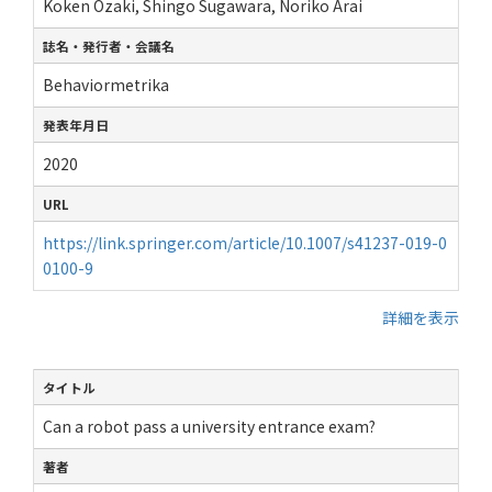
Koken Ozaki, Shingo Sugawara, Noriko Arai
誌名・発行者・会議名
Behaviormetrika
発表年月日
2020
URL
https://link.springer.com/article/10.1007/s41237-019-0
0100-9
詳細を表示
タイトル
Can a robot pass a university entrance exam?
著者