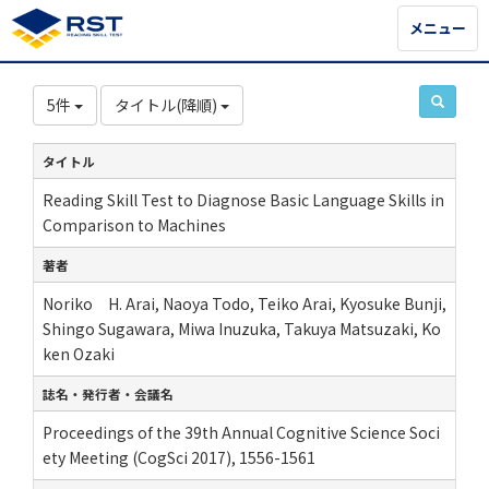
メニュー
メニュー
5件
タイトル(降順)
タイトル
Reading Skill Test to Diagnose Basic Language Skills in
Comparison to Machines
著者
Noriko H. Arai, Naoya Todo, Teiko Arai, Kyosuke Bunji,
Shingo Sugawara, Miwa Inuzuka, Takuya Matsuzaki, Ko
ken Ozaki
誌名・発行者・会議名
Proceedings of the 39th Annual Cognitive Science Soci
ety Meeting (CogSci 2017), 1556-1561