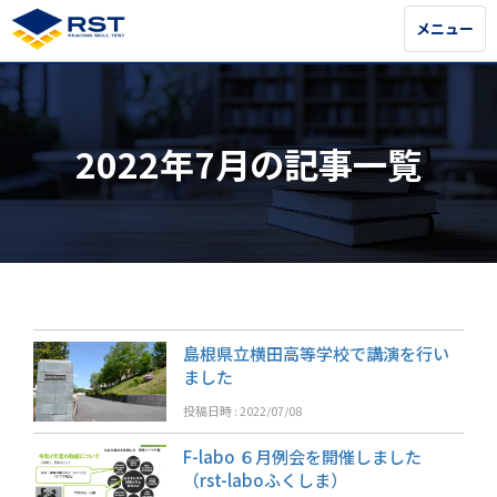
メニュー
メニュー
2022年7月の記事一覧
島根県立横田高等学校で講演を行い
ました
投稿日時 : 2022/07/08
カテゴリ:
講演会
RST事務局
F-labo ６月例会を開催しました
（rst-laboふくしま）