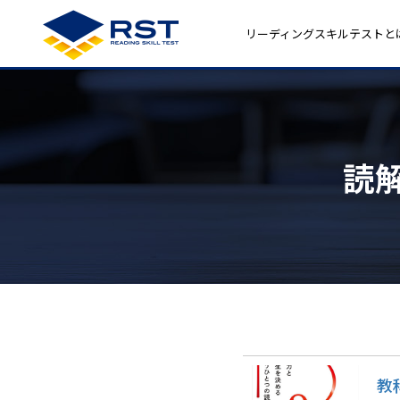
リーディングスキルテストと
読
教