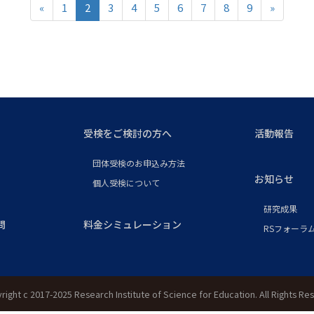
«
1
2
3
4
5
6
7
8
9
»
受検をご検討の方へ
活動報告
団体受検のお申込み方法
お知らせ
個人受検について
研究成果
問
料金シミュレーション
RSフォーラム
right c 2017-2025 Research Institute of Science for Education. All Rights Re