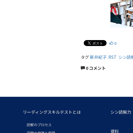
0
タグ
新井紀子
RST
シン読
0 コメント
リーディングスキルテストとは
シン読解力
読解のプロセス
資料
設問の特徴と例題