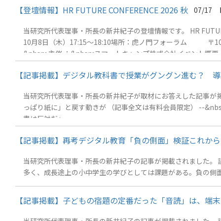
【登壇情報】HR FUTURE CONFERENCE 2026 秋
07/17
そ必要な読解力 *今回の掲載 ＊全文表示は有料会員限定
当研究所代表理事・所長の新井紀子の登壇情報です。 HR FUTUR
10月8日（木）17:15～18:10場所：虎ノ門フォーラム 〒1
&nbsp; 主催 ：&nbsp;スマートキャンプ株式会社イベント概要：「HR FUTURE CONFERENCE 2026 秋 in 東京」は国内外のトップリーダーによるセッション、出展企業によるセミナー、
トレンドや課題を相談するネットワーキングなど、多彩なコン
【記事掲載】デジタル教科書で授業がグングン進む？ 導
属し、人事に関連する業務をしている方 &nbsp; &nbsp; &nbsp
当研究所代表理事・所長の新井紀子が取材にお答えした記事が掲載さ
っぱり紙に」と戻す動きが （記事全文は有料会員限定） --&nbsp;「学習障害があったり、外国語しかできなかったりといった特別なニーズがある子どもを除き、小中学生のデジタル教科
書は反対だ」
【記事掲載】再考デジタル教育「負の側面」検証これから（
当研究所代表理事・所長の新井紀子の記事が掲載されました。 読売
多く、成長途上の小中学生の学びとしては課題がある。負の側
【記事掲載】子どもの宿題の定番だった「音読」は、端末に