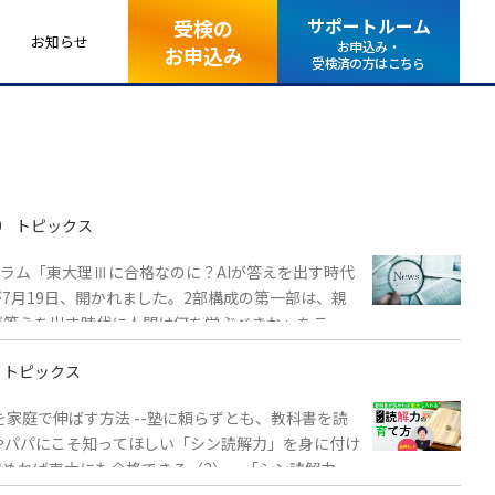
サポートルーム
受検の
お知らせ
お申込み・
お申込み
受検済の方はこちら
9
トピックス
7月19日、開かれました。2部構成の第一部は、親
が答えを出す時代に人間は何を学ぶべきか」をテーマ
トピックス
を家庭で伸ばす方法 --塾に頼らずとも、教科書を読
やパパにこそ知ってほしい「シン読解力」を身に付け
読めれば東大にも合格できる（2） 「シン読解力」
 「新聞読めない大人」は仕事もできない AI時代こ