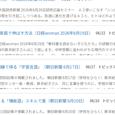
阪読売新聞 2026年6月20日読売広論セミナー ＡＩ使いこなす「シ
事態を引き起こしつつある。急速に進化を遂げるＡＩと、ヒトはどのよ
般社団法人「読売調査研究機構」主催、読売新聞社後援）では、国立情
って留意すべき点や、真に使いこなすために、どんな能力が必要とされる
で伸ばす方法（日経woman 2026年6月19日）
06/22
ト
woman 2026年6月19日「教科書を読めない子どもたち」の読解力
教授の新井紀子さんはこう話します。中学受験に追われがちな現代のママ
を家庭で伸ばす方法」です。 （1） 新井紀子 教科書が「正しく」
3） 「教科書を読めない子どもたち」の読解力を家庭で伸ばす方法 *今
練で得る「学習言語」（朝日新聞 6月17日）
06/17
トピック
回記事が掲載されました。 朝日新聞 6月17日（学校をひらく）新井紀子
研究センター長・教授、新井紀子さん 同じ言葉を使うのに、学習の場
【関連リンク】読解力の再定義：「シン読解力」とは何かリーディングス
る「機能語」スキルで差（朝日新聞 6月10日）
06/10
トピッ
回記事が掲載されました。 朝日新聞 6月10日（学校をひらく）新井紀子