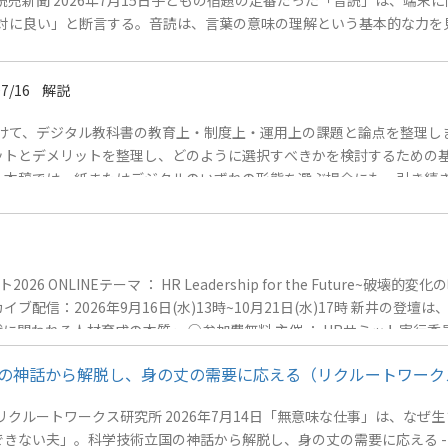
新聞 2026年7月15日子どもの宿題の定番だった「音読」は、端末に向か
方が絶対に良い」と断言する。音読は、言葉の意味の理解という基本的な力
07/16
解説
向けて、デジタル教科書の教育上・制度上・運用上の課題と論点を整理
トとデメリットを整理し、どのように選択すべきかを検討するための基
。本稿では、紙またはデジタルのいずれの形態を選ぶ場合にも、引き続
紙の教科書よりも、デジタル教科書のほうが、より多くの役に立つ情報を
学びが阻害される場合があります。 これまでに、小学校高学年約11万人
から、教科書に書かれている内容を自力で正確に読み解く力があると考えられ
NLINEテーマ ： HR Leadership for the Future~破
ーカイブ配信：2026年9月16日(水)13時~10月21日(水)17時 新井の登
問われる人材育成の本質～ ○参加費無料 主催 ： HRサミット実行委員
員)事業部門の管理職・マネジメント層配信形式 ： オンライン(Vime
国の神話から解脱し、身の丈の需要に応える（リクルートワーク
ルートワークス研究所 2026年7月14日「無意味な仕事」は、なぜ生ま
婚できない夫」。科学技術立国の神話から解脱し、身の丈の需要に応える --