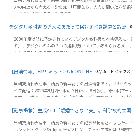
当研究所代表理事・所長の新井紀子の記事が掲載されました。 読売
力の向上から考える--&nbsp;「可能なら、大人が聞いた
まずきを予防することもできる。
デジタル教科書の導入にあたって検討すべき課題と論点
2030年度以降に予定されているデジタル教科書の本格導入に
ド）、デジタルのみの３つの選択肢について、考えられるメリッ
れた検定教科書の使用義務は、今回の法改正後も維持されます
とします。 1．学びにおける論点 1.1 情報量と認知負荷 
かになるとは限りません。むしろ、情報量が多いことによって、
【出演情報】HRサミット2026 ONLINE
07/15
トピックス
ルテストを受検しました（2026年7月17日時点）。その結果
当研究所代表理事・所長の新井紀子の出演情報です。 HRサミット2026 O
イブ配信：2026年9月2日(水)、3日(木)、8日(火)、9日(水)ア
ます。 講演テーマ：なぜ今「読解力」が必要なのか？～AI時代に
加対象：人事部門(役員、部長、課長、担当者など)経営層(社長、役
【記事掲載】生成AIは「離婚できない夫」。科学技術立
62,000名 &nbsp; &nbsp; &nbsp;
当研究所代表理事・所長の新井紀子の記事が掲載されました。 リク
ルシット・ジョブ&rdquo;研究プロジェクト～ 生成AIは「離