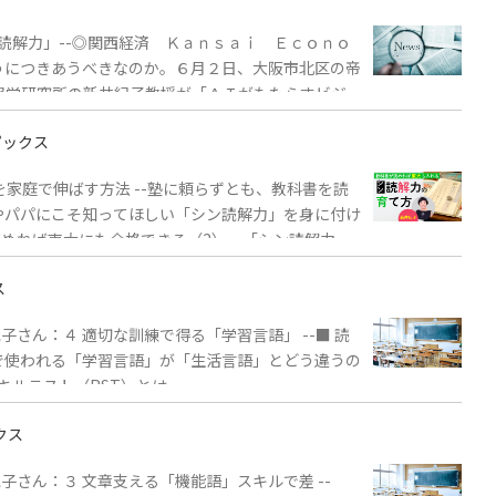
ン読解力」--◎関西経済 Ｋａｎｓａｉ Ｅｃｏｎｏ
うにつきあうべきなのか。６月２日、大阪市北区の帝
報学研究所の新井紀子教授が「ＡＩがもたらすビジネ
か、詳しく解説した。講演要旨（一般社団法人 読
ピックス
を家庭で伸ばす方法 --塾に頼らずとも、教科書を読
やパパにこそ知ってほしい「シン読解力」を身に付け
読めれば東大にも合格できる（2） 「シン読解力」
回の掲載（4） 「新聞読めない大人」は仕事もでき
ス
さん：４ 適切な訓練で得る「学習言語」 --■ 読
で使われる「学習言語」が「生活言語」とどう違うの
キルテスト（RST）とは
クス
さん：３ 文章支える「機能語」スキルで差 --