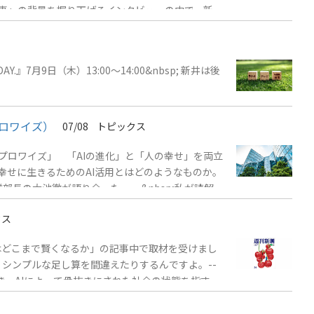
仕事」の背景を掘り下げるインタビューの中で、新井
、中身のないプロジェクトを乱立させてしまうのか。
;
月9日（木）13:00～14:00&nbsp; 新井は後
ロワイズ）
07/08
トピックス
プロワイズ」 「AIの進化」と「人の幸せ」を両立
り幸せに生きるためのAI活用とはどのようなものか。
の大池徹が語り合った。 --&nbsp;私が読解力
多いことが分かったのがきっかけでした。つまり読解
クス
的な、助詞や接続詞などによって示されている意味を
正確に読み取る力です。一般的に考えられている読解力とは異なるそのような力のことを、私たちは「シン読解力」と呼んでいます。 &nbsp; &nbsp;
AIはどこまで賢くなるか」の記事中で取材を受けまし
き、AIによって骨抜きにされた社会の状態を指すの