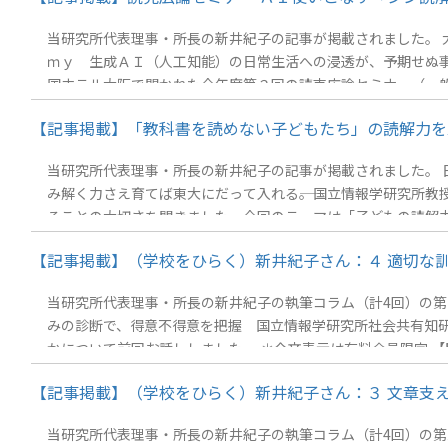
当研究所代表理事・所長の新井紀子の記事が掲載されました。 大
ｍｙ 生成ＡＩ（人工知能）の日常生活への浸透が、予期せぬ
国ホテル大阪で開かれた今年度第２回の読売広論セミナー（一
スと人材育成への不可避な変化」の演題で講演し、使用にあた
【記事掲載】「教科書を読めない子どもたち」の読解力を家庭
売調査研究機構）
当研究所代表理事・所長の新井紀子の記事が掲載されました。 日経
み解く力さえ育てば東大にだって入れる――。国立情報学研究所
ることの大切さを聞きました。今回のテーマは「子どもの読解力
の数値と有名私立大学の合格者数はほぼ比例する&nbsp;（
【記事掲載】（学校をひらく）新井紀子さん：４ 適切な訓
ない AI時代こそ必要な読解力 ＊全文表示は有料会員限定
当研究所代表理事・所長の新井紀子の執筆コラム（計4回）の第四
みの診断で、得意不得意を把握 国立情報学研究所社会共有知
かについて前回お話ししました。 ＊全文表示は有料会員限定 
【記事掲載】（学校をひらく）新井紀子さん：３ 文章支え
当研究所代表理事・所長の新井紀子の執筆コラム（計4回）の第三