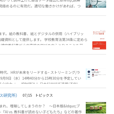
って読み上げた録音データ提出に&hellip;読解
を見極めるのに有効だ。適切な働きかけがあれば、つ
します。紙の教科書、紙とデジタルの併用（ハイブリッ
礎資料として提供します。 学校教育法第34条に定めら
き検定教科書が小中高校の学びの中心となることを前提
盛り込むことができます。しかし、情報が多いほど学びが豊
、中学生約29万人、計40万人以上がリーディングスキ
る児童生徒は、小学校...
壊的変化の時代、HRが未来をリードする~ ストリーミング/ラ
壇は、9月9日（水）14時40分から15時30分を予定してい
会協力 ： 一般財団法人 日本科学技術連盟(予定)参
o)2025年度総申込者数：※オンライン開催 延べ約
ス研究所）
07/15
トピックス
れ、増殖してしまうのか？ ～日本版&ldquo;ブ
『AI vs. 教科書が読めない子どもたち』などの著作