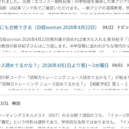
れました。 出典：エコノミー朝鮮記事：科挙制度を継承した東アジア
語）は記事リンク先でご確認いただけます。 --東アジアの高等教育、
て制度設計されてきたが、高校卒業生の30〜50％が大学進学を目指す
法の多くはほとんど変わらずにそのまま維持されている。その結果、大学
格できる（日経woman 2026年4月22日）
04/22
トピッ
学生の読解力不足を可視化し測定する仕組みが大学に存在しない点にある
ィングスキルテスト）は選抜のための試験として使用するよりも、教育の質
woman 2026年4月22日教科書が読めれば東大も入れる 新井紀子
究所教授の新井紀子さんはこう話します。中学受験に追われがちな現代の
が「正しく」読めれば東大にも合格できる *今回の掲載（2） 「シン
伸ばす方法（4） 「新聞読めない大人」は仕事もできない AI時代こ
読めてるかな？」2026年4月1日より第1～3水曜日
04/01
キルテスト（RST）とは
の新コーナー「読解力トレーニング ニュース読めてるかな？」が始ま
「読解力トレーニング ニュース読めてるかな？」【掲載予定】第１・
 ニュース読めてるかな？」で扱ったのは、「グリーンランドで抗議のデ
03/31
解説
リーディングスキルテスト（RST）の６分野７項目のうち、「イメージ
グ構文」という呼称は通称であり、学術的な名称ではありません。 「イ
しも明示的に診断・評価されてこなかったスキルです。 以下が、「メジャ