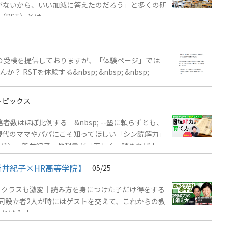
がないから、いい加減に答えたのだろう」と多くの研
（RST）とは
での受検を提供しておりますが、「体験ページ」では
スマートフォンでも体験できるようになっています。約60万人が受検したリーディングスキルテストの例題を、約2分で体験してみませんか？ RSTを体験する&nbsp; &nbsp; &nbsp;
トピックス
数はほぼ比例する &nbsp; --塾に頼らずとも、
現代のママやパパにこそ知ってほしい「シン読解力」
（1） 新井紀子 教科書が「正しく」読めれば東大
もたち」の読解力を家庭で伸ばす方法 （4） 「新
井紀子×HR高等学院】
05/25
」とは何かリーディングスキルテスト（RST）とは
｜クラスも激変｜読み方を身につけた子だけ得をする
の共同設立者2人が時にはゲストを交えて、これからの教
とは &nbsp;