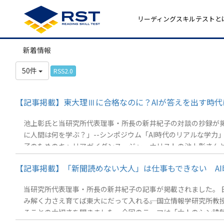
リーディングスキルテストと
新着情報
50件
RSS2.0
【記事掲載】東大理Ⅲに合格なのに？AIが答えを出す時代
池上彰氏と当研究所代表理事・所長の新井紀子の対談の抄録が掲載されました。 2026年7月28日中学受験情報 朝日みつかるナビ 受験コラム「東大
に人間は何を学ぶ？」--シンポジウム「AI時代のリアルな学
子のためのキャリアガイダンス。ジャーナリストの池上彰さんと
に、熱い対談が繰り広げられました。
【記事掲載】「新聞読めない大人」は仕事もできない AI時代
当研究所代表理事・所長の新井紀子の記事が掲載されました。 日経
み解く力さえ育てば東大にだって入れる――。国立情報学研究所
ることの大切さを聞きました。今回のテーマは「大人のシン読解
の数値と有名私立大学の合格者数はほぼ比例する&nbsp;（3