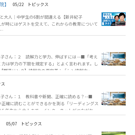
院】
05/22
トピックス
と大人｜中学生の6割が間違える【新井紀子
者2人が時にはゲストを交えて、これからの教育について
p;
子さん：２ 読解力と学力、伸ばすには --■「考え
く力は学力の下限を規定する」とよく言われます。し
 【関連リンク】読解力の再定義：「シン読解力」と
クス
紀子さん：１ 教科書や新聞、正確に読める？--■
い正確に読むことができるかを測る「リーディングス
学５年生から大人まで、インターネットがつながれば
かり』読めば、誰でも正確に読める」「ひらがなやカ
）
05/07
トピックス
１年生の生物の教科書から採った文章です。 ＊全