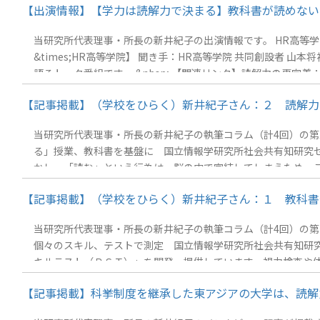
【出演情報】【学力は読解力で決まる】教科書が読めない
当研究所代表理事・所長の新井紀子の出演情報です。 HR高等
&times;HR高等学院】 聞き手：HR高等学院 共同創設者
語るトーク番組です。 &nbsp; 【関連リンク】
【記事掲載】（学校をひらく）新井紀子さん：２ 読解力と
当研究所代表理事・所長の新井紀子の執筆コラム（計4回）の第二
る」授業、教科書を基盤に 国立情報学研究所社会共有知研究
かし、「読む」という行為は、脳の中で完結してしまうため、こ
は何かリーディングスキルテスト（RST）とは
【記事掲載】（学校をひらく）新井紀子さん：１ 教科書や
当研究所代表理事・所長の新井紀子の執筆コラム（計4回）の第一
個々のスキル、テストで測定 国立情報学研究所社会共有知研
キルテスト（ＲＳＴ）」を開発・提供しています。視力検査や
パソコンでもタブレットでも受検できます。これまでに５０万
【記事掲載】科挙制度を継承した東アジアの大学は、読解力
タカナ、漢字が読めれば、誰でもわかる」と思うかもしれませ
文表示は有料会員限定 【関連リンク】読解力の再定義：「シン読解