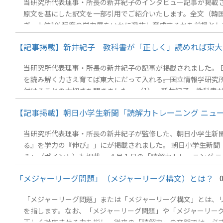
当研究所代表理事・所長の新井紀子のインタビュー記事が掲載さ
原文を基にした訳文を一部引用でご紹介いたします。全文（韓国
ぎ、上位1％程度の学力層をいかに選抜し育成するかを前提とし
はや成立しない。 --それにもかかわらず、教育課程や評価方
【記事掲載】新井紀子 教科書が「正しく」読めれば東大にも合
当数受け入れる構造になった。 --現在の大学教育の問題は、
を経るようにするべきだ。 --日本においては、RST（リーデ
当研究所代表理事・所長の新井紀子の記事が掲載されました。 日経
を読み解く力さえ育てば東大にだって入れる――。国立情報学研
付けることの大切さを聞きました。 （1） 新井紀子 教科書
する（3） 「教科書を読めない子どもたち」の読解力を家庭で
【記事掲載】朝日小学生新聞「読解力トレーニング ニュース
ンク】読解力の再定義：「シン読解力」とは何かリーディングス
当研究所代表理事・所長の新井紀子が監修した、朝日小学生新聞
る』を学力の『伸び』」にが掲載されました。 朝日小学生新聞
え」（ポイント）も掲載 --４月１日の「読解力トレーニング
す。読み解いて「助詞穴埋め」に挑戦してみてくださいね！
「メジャーリーグ問題」（メジャーリーグ構文）とは？
「メジャーリーグ問題」または「メジャーリーグ構文」とは、
を指します。なお、「メジャーリーグ問題」や「メジャーリー
正しく対応させる力を指し、従来の「読解力」の文脈では、必ず