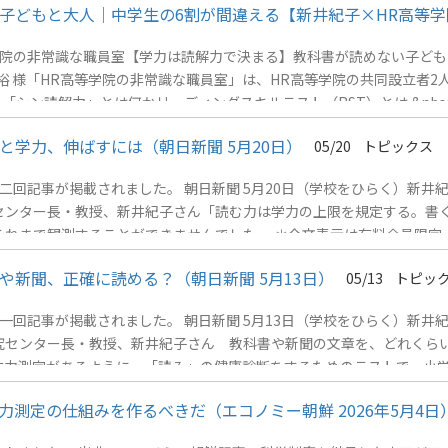
子どもと大人｜中学生の6割が間違える【新井紀子×HR高等学
学院の非常識な職員室【学力は読解力で決まる】教科書が読めない子ども
 山本将裕 様「HR高等学院の非常識な職員室」は、HR高等学院の共同設立
読解力の再定義：「シン読解力」とは何かリーディングスキルテスト（RST）とは &nbs
学力、伸ばすには（朝日新聞 5月20日）
05/20
トピックス
回記事が掲載されました。 朝日新聞 5月20日（学校をひらく）新井紀
センター長・教授、新井紀子さん「読む力は学力の上限を規定する。書
れまで観測することができませんでした。 ＊全文表示は有料会員限定
新聞、正確に読める？（朝日新聞 5月13日）
05/13
トピッ
回記事が掲載されました。 朝日新聞 5月13日（学校をひらく）新井
究センター長・教授、新井紀子さん 教科書や新聞の文章を、どれくら
体力測定があるように、「読み」の健康診断をするためのテストで、小
人以上が受検をしました。 「教科書や新聞なんて、『ちゃんと、しっ
測定の仕組みを作るべきだ（エコノミー朝鮮 2026年5月4日
ん。では、試しに、左の「アミラーゼ問題」を解いてみてください。高校
力」とは何かリーディングスキルテスト（RST）とは &nbsp;