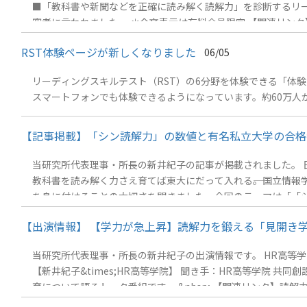
■「教科書や新聞などを正確に読み解く読解力」を診断するリ
究者に言われました。 ＊全文表示は有料会員限定 【関連リン
RST体験ページが新しくなりました
06/05
リーディングスキルテスト（RST）の6分野を体験できる「体
【記事掲載】「シン読解力」の数値と有名私立大学の合格者数
当研究所代表理事・所長の新井紀子の記事が掲載されました。 日経w
教科書を読み解く力さえ育てば東大にだって入れる――。国立情
を身に付けることの大切さを聞きました。今回のテーマは「「シ
にも合格できる（2） 「シン読解力」の数値と有名私立大学の
【出演情報】 【学力が急上昇】読解力を鍛える「見開き
聞読めない大人」は仕事もできない AI時代こそ必要な読解力
&nbsp;
当研究所代表理事・所長の新井紀子の出演情報です。 HR高等
【新井紀子&times;HR高等学院】 聞き手：HR高等学院 
育について語るトーク番組です。 &nb