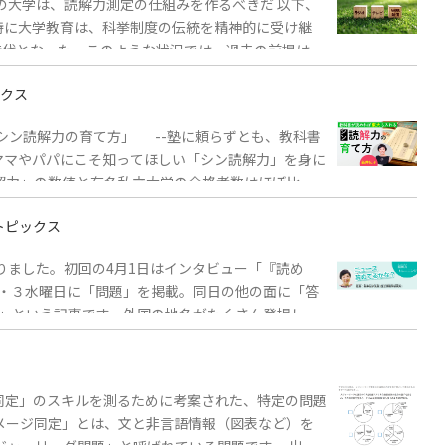
の大学は、読解力測定の仕組みを作るべきだ 以下、
特に大学教育は、科挙制度の伝統を精神的に受け継
時代となった。このような状況では、過去の前提はも
は本来前提としていた読解力を備えていない学生を相
クス
。AIの活用を前提としつつ、学生自身が検討する過程
を改善するための診断的ツールとして...
「シン読解力の育て方」 --塾に頼らずとも、教科書
ママやパパにこそ知ってほしい「シン読解力」を身に
読解力」の数値と有名私立大学の合格者数はほぼ比例
そ必要な読解力＊全文表示は有料会員限定【関連リ
トピックス
りました。初回の4月1日はインタビュー「『読め
２・３水曜日に「問題」を掲載。同日の他の面に「答
モ」という記事です。外国の地名がたくさん登場しま
同定」のスキルを測るために考案された、特定の問題
メージ同定」とは、文と非言語情報（図表など）を
ーリーグ問題」と呼ばれている問題です。 出典