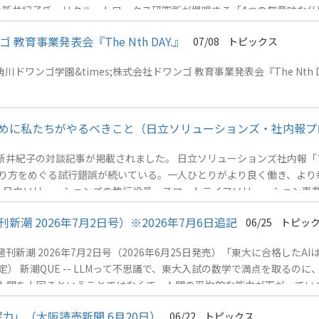
の新井紀子氏。リクルートワークス研究所が提唱する「4つの無意味な
産装置になっている」と喝破する。なぜ日本企業はバズワードに踊らされ
事業発表会『The Nth DAY.』
07/08
トピックス
話による迷走と、中核人材の「シン読解力」の不足があった。 &nbsp
学園&times;株式会社ドワンゴ 教育事業発表会『The Nth DAY.』7
ために私たちがやるべきこと（日立ソリューションズ・社内報プ
新井紀子の対談記事が掲載されました。 日立ソリューションズ社内報「
協働の在り方をめぐる試行錯誤が続いている。一人ひとりがより良く働き、よ
立ソリューションズの執行役員・スマートライフソリューション事業部長
プロジェクトの過程で、試験の設問文を正確に読めない中高生がとても
 2026年7月2日号）※2026年7月6日追記
06/25
トピッ
で作者の真意を汲み取る」といった読解力とは異なります。もっと基本
新潮 2026年7月2日号（2026年6月25日発売）「東大に合格した
Iが人間を上回るということではなくて、人間の平均的な能力が下がってい
力」（大阪読売新聞 6月20日）
06/22
トピックス