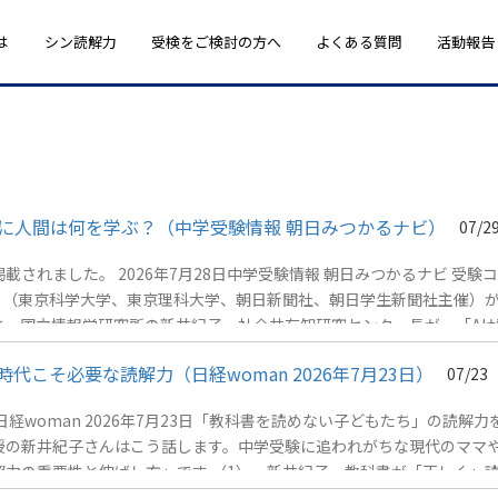
は
シン読解力
受検をご検討の方へ
よくある質問
活動報告
に人間は何を学ぶ？（中学受験情報 朝日みつかるナビ）
07/2
理Ⅲに合格なのに？AIが答えを出す時代
力」（東京科学大学、東京理科大学、朝日新聞社、朝日学生新聞社主催）が
、国立情報学研究所の新井紀子・社会共有知研究センター長が、「AI
こそ必要な読解力（日経woman 2026年7月23日）
07/23
woman 2026年7月23日「教科書を読めない子どもたち」の読解力
教授の新井紀子さんはこう話します。中学受験に追われがちな現代のママ
力の重要性と伸ばし方」です （1） 新井紀子 教科書が「正しく」
） 「教科書を読めない子どもたち」の読解力を家庭で伸ばす方法（4）