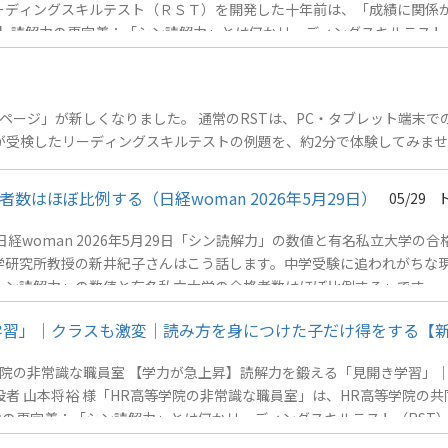
ーディングスキルテスト（ＲＳＴ）を開発した十年前は、「成績に関係
ク】読解力の再定義：「シン読解力」とは何かリーディングスキルテスト
験ページ」が新しくなりました。 通常のRSTは、PC・タブレット端末
はほぼ比例する（日経woman 2026年5月29日）
05/29
oman 2026年5月29日「シン読解力」の数値と有名私立大学の合格者
報学研究所教授の新井紀子さんはこう話します。中学受験に追われがちな
ン読解力」の数値と有名私立大学の合格者数はほぼ比例する」です。 
合格者数はほぼ比例する *今回の掲載（3） 「教科書を読めない子ど
学習」｜クラスも激変｜読み方を身につけた子だけ得をする【新
＊全文表示は有料会員限定【関連リンク】読解力の再定義：「シン読解力
学院の非常識な職員室 【学力が急上昇】読解力を鍛える「見開き学習」
共同創設者 山本将裕 様「HR高等学院の非常識な職員室」は、HR高等学院
sp; 【関連リンク】読解力の再定義：「シン読解力」とは何かリーディングスキルテスト（RST）