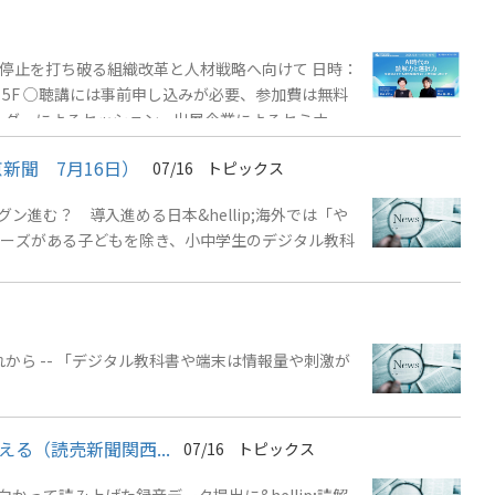
 ～思考停止を打ち破る組織改革と人材戦略へ向けて 日時：
ワー 5F ○聴講には事前申し込みが必要、参加費は無料
形式のイベント参加対象者：法人企業・法人組織に所
新聞 7月16日）
07/16
トピックス
進む？ 導入進める日本&hellip;海外では「や
から -- 「デジタル教科書や端末は情報量や刺激が
（読売新聞関西...
07/16
トピックス