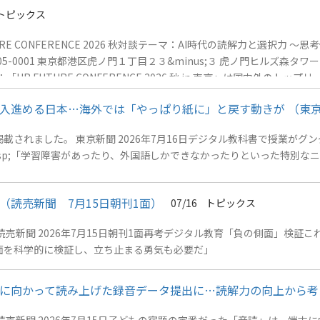
トピックス
E CONFERENCE 2026 秋対談テーマ：AI時代の読解力と選択力
05-0001 東京都港区虎ノ門１丁目２３&minus;３ 虎ノ門ヒルズ森タ
テンツを通じて、明日からの人事業務に活かせるリアルカンファレンス
入進める日本…海外では「やっぱり紙に」と戻す動きが （東京
;
れました。 東京新聞 2026年7月16日デジタル教科書で授業がグングン
読売新聞 7月15日朝刊1面）
07/16
トピックス
新聞 2026年7月15日朝刊1面再考デジタル教育「負の側面」検証これ
面を科学的に検証し、立ち止まる勇気も必要だ」
向かって読み上げた録音データ提出に…読解力の向上から考える