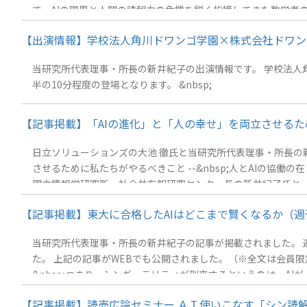
で、AIの限界と人間の読解力の危機を鋭く指摘してきた数学者
氏は「2026年現在、生成AIは『やらなくていい仕事』の量
【出演情報】学校法人角川ドワンゴ学園×株式会社ドワンゴ 教育
その根底には、官民に深く根を張る「科学技術立国」という名の神
当研究所代表理事・所長の新井紀子の出演情報です。 学校法人角川ドワンゴ
半の10分程度の登場となります。 &nbsp;
【記事掲載】「AIの進化」と「人の幸せ」を両立させる
日立ソリューションズの大池 徹氏と当研究所代表理事・所長の
させるために私たちがやるべきこと --&nbsp;人とAIの
国立情報学研究所・社会共有知研究センター長の新井紀子氏と、日
に着目するようになったのは、「ロボットは東大に入れるか」
【記事掲載】東大に合格したAIはどこまで賢くなるか（週刊新潮
力がないということですが、この場合の読解力は「小説を読ん
当研究所代表理事・所長の新井紀子の記事が掲載されました。 週刊
た。 上記の記事がWEBでも公開されました。（※全文は会員限定） 新潮QUE -- LLMって不思議で、東大入試の数学で満点を取るのに、シンプルな足し算を間違えたりするんですよ。--
&nbsp;つまり、シンギュラリティが到来するというのは、A
ではないかと思うのです。
【記事掲載】読売広論セミナー ＡＩ使いこなす「シン読解