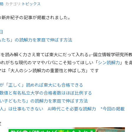
務局
カテゴリ:
トピックス
の新井紀子の記事が掲載されました。
3日
もたち」の読解力を家庭で伸ばす方法
書を読み解く力さえ育てば東大にだって入れる――。国立情報学研究所
われがちな現代のママやパパにこそ知ってほしい「
シン読解力
」を
マは「大人のシン読解力の重要性と伸ばし方」です
書が「正しく」読めれば東大にも合格できる
の数値と有名私立大学の合格者数はほぼ比例する
ない子どもたち」の読解力を家庭で伸ばす方法
人」は仕事もできない AI時代こそ必要な読解力 *今回の掲載
定