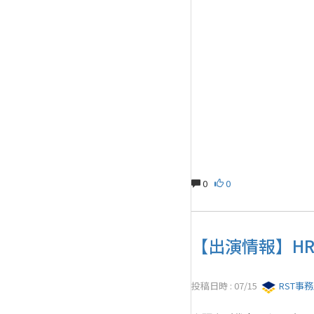
0
0
【出演情報】HRサ
投稿日時 : 07/15
RST事