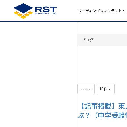
リーディングスキルテストと
ブログ
----
10件
【記事掲載】東
ぶ？（中学受験