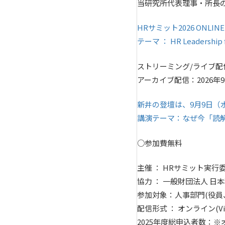
当研究所代表理事・所長
HRサミット2026 ONLINE
テーマ ： HR Leaders
ストリーミング/ライブ配信：2
アーカイブ配信：2026年9月1
新井の登壇は、9月9日（
講演テーマ：なぜ今「読解
○参加費無料
主催 ： HRサミット実行
協力 ： 一般財団法人 日
参加対象：人事部門(役員
配信形式 ： オンライン(Vi
2025年度総申込者数：※オ