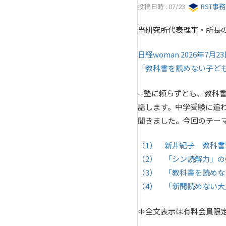
投稿日時 : 07/23
RST事
当研究所代表理事・所長
日経woman 2026年7月2
「教科書を読めない子ど
--塾に頼らずとも、教科
話します。中学受験に追
聞きました。今回のテー
（1） 新井紀子 教科
（2） 「シン読解力」
（3） 「教科書を読め
（4） 「新聞読めない大
＊全文表示は有料会員限