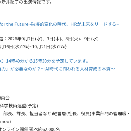
の新井紀子の出演情報です。
hip for the Future~破壊的変化の時代、HRが未来をリードする~
026年9月2日(水)、3日(木)、8日(火)、9日(水)
6日(水)13時~10月21日(水)17時
水）14時40分から15時30分を予定しています。
力」が必要なのか？～AI時代に問われる人材育成の本質～
委員会
本科学技術連盟(予定)
、部長、課長、担当者など)経営層(社長、役員)事業部門の管理職
meo)
ンライン開催 延べ約62,000名