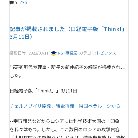
0
0
記事が掲載されました（日経電子版「Think!」
3月11日）
投稿日時 : 2022/03/11
RST事務局
カテゴリ:
トピックス
当研究所代表理事・所長の新井紀子の解説が掲載されま
した。
日経電子版「Think!」」3月11日
チェルノブイリ原発、給電再開 隣国ベラルーシから
--宇宙開発などからロシアには科学技術大国の「印象」
を我々はもつ。しかし、ここ数日のロシアの攻撃内容
（小児病院への空爆など）からは、情報収集能力、攻撃