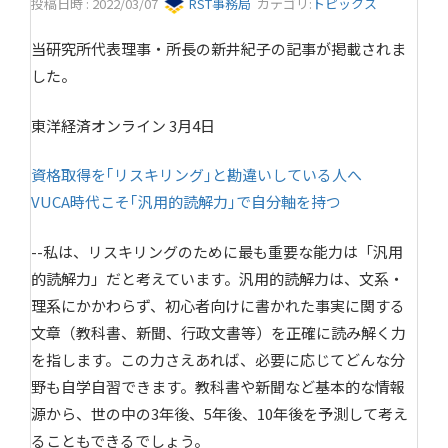
投稿日時 : 2022/03/07
RST事務局
カテゴリ:
トピックス
当研究所代表理事・所長の新井紀子の記事が掲載されま
した。
東洋経済オンライン 3月4日
資格取得を｢リスキリング｣と勘違いしている人へ
VUCA時代こそ｢汎用的読解力｣で自分軸を持つ
--私は、リスキリングのために最も重要な能力は「汎用
的読解力」だと考えています。汎用的読解力は、文系・
理系にかかわらず、初心者向けに書かれた事実に関する
文章（教科書、新聞、行政文書等）を正確に読み解く力
を指します。この力さえあれば、必要に応じてどんな分
野も自学自習できます。教科書や新聞など基本的な情報
源から、世の中の3年後、5年後、10年後を予測して考え
ることもできるでしょう。