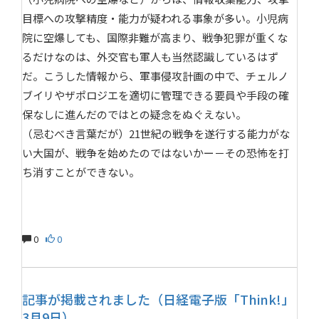
目標への攻撃精度・能力が疑われる事象が多い。小児病
院に空爆しても、国際非難が高まり、戦争犯罪が重くな
るだけなのは、外交官も軍人も当然認識しているはず
だ。こうした情報から、軍事侵攻計画の中で、チェルノ
ブイリやザポロジエを適切に管理できる要員や手段の確
保なしに進んだのではとの疑念をぬぐえない。
（忌むべき言葉だが）21世紀の戦争を遂行する能力がな
い大国が、戦争を始めたのではないかー－その恐怖を打
ち消すことができない。
0
0
記事が掲載されました（日経電子版「Think!」
3月9日）