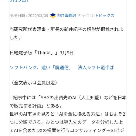
投稿日時 : 2022/03/09
RST事務局
カテゴリ:
トピックス
当研究所代表理事・所長の新井紀子の解説が掲載されま
した。
日経電子版「Think!」」3月9日
ソフトバンク、遠い「脱通信」 法人シフト道半ば
（全文表示は会員限定）
--記事中には「SBGの出資先のAI（人工知能）などを日本
で販売する計画」とある。
世界のAI市場を見ると「AIを金に換える方法」はおよそ2
つに分類できる。ひとつは導入先のデータを分析した上
でAIを含めたDXの提案を行うコンサルティング＋SIビジ