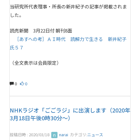
当研究所代表理事・所長の新井紀子の記事が掲載されま
した。
読売新聞 3月22日付 朝刊8面
［あすへの考］ＡＩ時代 読解力で生きる 新井紀子
氏５７
（全文表示は会員限定）
0
0
NHKラジオ「ごごラジ」に出演します（2020年
3月18日午後0時30分～）
投稿日時 : 2020/03/18
narai
カテゴリ:
ニュース