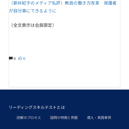
（新井紀子のメディア私評）教員の働き方改革 保護者
が自分事にできるように
（全文表示は会員限定）
0
0
リーディングスキルテストとは
読解のプロセス
設問の特徴と例題
導入・実践事例